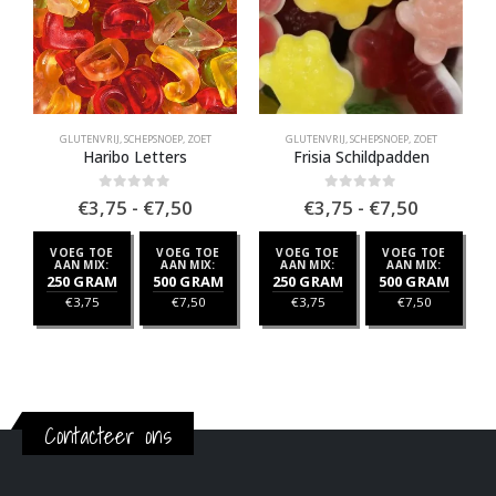
GLUTENVRIJ
,
SCHEPSNOEP
,
ZOET
GLUTENVRIJ
,
SCHEPSNOEP
,
ZOET
H
Haribo Letters
Frisia Schildpadden
Prijsklasse:
Prijsklas
0
out of 5
0
out of 5
€
3,75
-
€
7,50
€
3,75
-
€
7,50
€3,75
€3,75
tot
tot
VOEG TOE
VOEG TOE
VOEG TOE
VOEG TOE
€7,50
€7,50
AAN MIX:
AAN MIX:
AAN MIX:
AAN MIX:
250 GRAM
500 GRAM
250 GRAM
500 GRAM
€
3,75
€
7,50
€
3,75
€
7,50
Contacteer ons