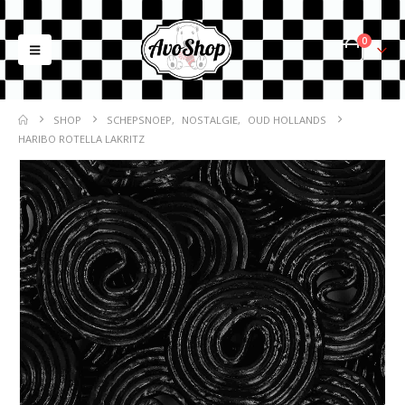
0
SHOP
SCHEPSNOEP
,
NOSTALGIE
,
OUD HOLLANDS
HARIBO ROTELLA LAKRITZ