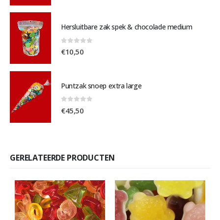
Hersluitbare zak spek & chocolade medium
0
out of 5
€
10,50
Puntzak snoep extra large
0
out of 5
€
45,50
GERELATEERDE PRODUCTEN