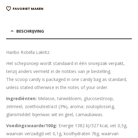
FAVORIET MAKEN
BESCHRIJVING
Haribo Rotella Lakritz.
Het schepsnoep wordt standaard in één snoepzak verpakt,
tenzij anders vermeld in de notities van je bestelling.
The scoop candy is packaged in one candy bag as standard,
unless stated otherwise in the notes of your order.
Ingrediënten:
Melasse, tarwebloem, glucosestroop,
zetmeel, zoethoutextract (3%), aroma; zoutoplossing,
glansmiddel: bijenwas wit en geel, carnaubawas.
Voedingswaarde/100g:
Energie 1382 kJ/327 kcal, vet 0,5g,
waarvan verzadigd vet 0,1g, koolhydraten 76g, waarvan