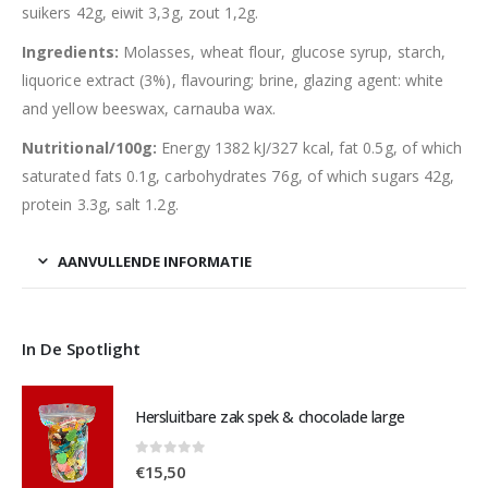
suikers 42g, eiwit 3,3g, zout 1,2g.
Ingredients:
Molasses, wheat flour, glucose syrup, starch,
liquorice extract (3%), flavouring; brine, glazing agent: white
and yellow beeswax, carnauba wax.
Nutritional/100g:
Energy 1382 kJ/327 kcal, fat 0.5g, of which
saturated fats 0.1g, carbohydrates 76g, of which sugars 42g,
protein 3.3g, salt 1.2g.
AANVULLENDE INFORMATIE
In De Spotlight
Hersluitbare zak spek & chocolade large
0
out of 5
€
15,50