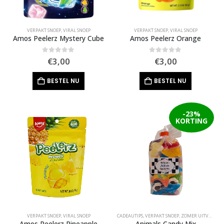
VERPAKT SNOEP
,
VIRAL SNOEP
VERPAKT SNOEP
,
VIRAL SNOEP
Amos Peelerz Mystery Cube
Amos Peelerz Orange
0
out of 5
0
out of 5
€
3,00
€
3,00
BESTEL NU
BESTEL NU
-23%
KORTING
VERPAKT SNOEP
,
VIRAL SNOEP
CADEAUTIPS
,
VERPAKT SNOEP
,
ZOMER UITVERKOOP
Amos Peelerz Pineapple
Animals Candy Mix