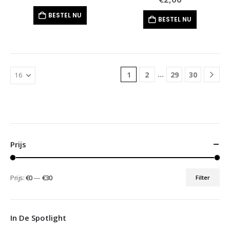
BESTEL NU
BESTEL NU
…
1
2
29
30
Prijs
Prijs:
€0
—
€30
Filter
Min.
Max.
prijs
prijs
In De Spotlight