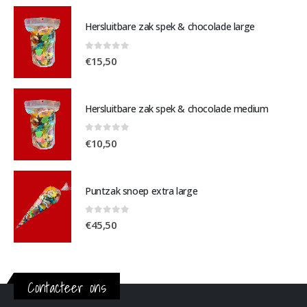
Hersluitbare zak spek & chocolade large
0
out of 5
€
15,50
Hersluitbare zak spek & chocolade medium
0
out of 5
€
10,50
Puntzak snoep extra large
0
out of 5
€
45,50
Contacteer ons