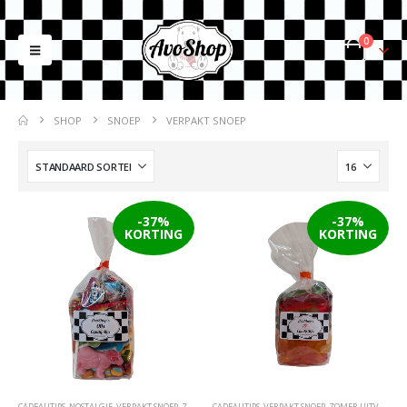
0
SHOP
SNOEP
VERPAKT SNOEP
-37%
-37%
KORTING
KORTING
CADEAUTIPS
,
NOSTALGIE
,
VERPAKT SNOEP
,
ZOMER UITVERKOOP
CADEAUTIPS
,
VERPAKT SNOEP
,
ZOMER UITVERKOOP