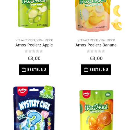
VERPAKT SNOEP
,
VIRAL SNOEP
VERPAKT SNOEP
,
VIRAL SNOEP
Amos Peelerz Apple
Amos Peelerz Banana
0
out of 5
0
out of 5
€
3,00
€
3,00
BESTEL NU
BESTEL NU