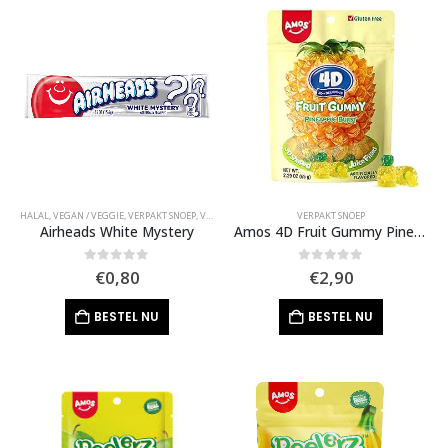
HALAL
,
VEGAN / VEGGIE
,
VERPAKT SNOEP
,
VIRAL SNOEP
VERPAKT SNOEP
Airheads White Mystery
Amos 4D Fruit Gummy Pineapple Burst
0
out of 5
0
out of 5
€
0,80
€
2,90
BESTEL NU
BESTEL NU