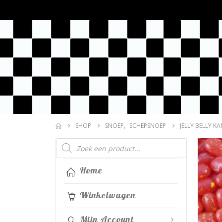
SHOP
SNOEP
,
SCHEPSNOEP
JELLY BELLY KA
Producten
zoeken
Home
Winkelwagen
Mijn Account