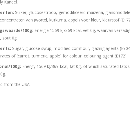
lly Kaneel.
iënten:
Suiker, glucosestroop, gemodificeerd maizena, glansmiddele
 concentraten van (wortel, kurkuma, appel) voor kleur, kleurstof (E172
ngswaarde/100g:
Energie 1569 kJ/369 kcal, vet 0g, waarvan verzadi
, zout 0g.
ients:
Sugar, glucose syrup, modified cornflour, glazing agents (E904,
ates of (carrot, turmeric, apple) for colour, colouring agent (E172).
ional/100g:
Energy 1569 kJ/369 kcal, fat 0g, of which saturated fats 
 0g.
ed from the USA
Hersluitbare zak spek & chocolade large
Hersl
0
out of 5
0
out of 5
€
15,50
€
15,50