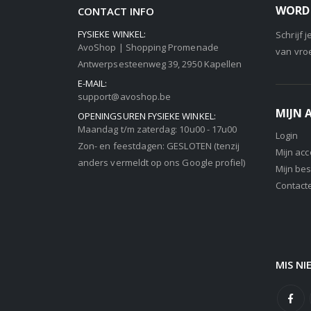
WORD 
CONTACT INFO
FYSIEKE WINKEL:
Schrijf 
AvoShop | Shopping Promenade
van vro
Antwerpsesteenweg 39, 2950 Kapellen
E-MAIL:
support@avoshop.be
MIJN
OPENINGSUREN FYSIEKE WINKEL:
Maandag t/m zaterdag: 10u00 - 17u00
Login
Zon- en feestdagen: GESLOTEN (tenzij
Mijn ac
anders vermeldt op ons Google profiel)
Mijn bes
Contact
MIS NI