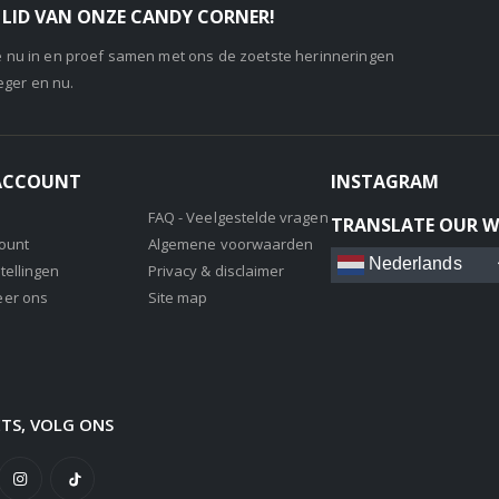
LID VAN ONZE CANDY CORNER!
je nu in en proef samen met ons de zoetste herinneringen
eger en nu.
 ACCOUNT
INSTAGRAM
FAQ - Veelgestelde vragen
TRANSLATE OUR W
count
Algemene voorwaarden
Nederlands
tellingen
Privacy & disclaimer
eer ons
Site map
ETS, VOLG ONS