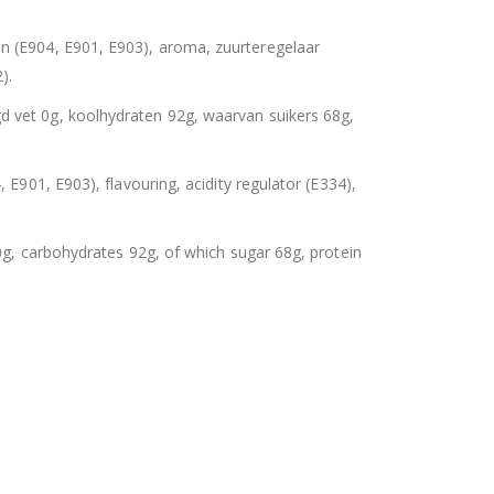
n (E904, E901, E903), aroma, zuurteregelaar
).
gd vet 0g, koolhydraten 92g, waarvan suikers 68g,
 E901, E903), flavouring, acidity regulator (E334),
0g, carbohydrates 92g, of which sugar 68g, protein
uitbare zak spek & chocolade large
Hersluitbare zak spek & chocolade large
0
out of 5
€
15,50