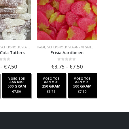
,
SCHEPSNOEP
,
VEGAN / VEGGIE
HALAL
,
,
VEGAN SCHEPSNOEP
SCHEPSNOEP
,
VEGAN / VEGGIE
,
ZUUR
,
VEGAN SCHEPSNOEP
GLUTENVRIJ
,
Z
,
 Cola Tutters
Frisia Aardbeien
Trol
 of 5
0
out of 5
0
ou
Prijsklasse:
Prijsklasse:
-
€
7,50
€
3,75
-
€
7,50
€
3,7
€3,75
€3,75
tot
tot
VOEG TOE
VOEG TOE
VOEG TOE
VOEG TOE
€7,50
€7,50
AAN MIX:
AAN MIX:
AAN MIX:
AAN MIX:
500 GRAM
250 GRAM
500 GRAM
250 GRAM
€
7,50
€
3,75
€
7,50
€
3,75