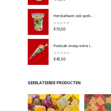
Hersluitbare zak spek & chocolade medium
Hersluitbare zak spek & chocolade medium
 5
0
out of 5
€
10,50
Puntzak snoep extra large
Puntzak snoep extra large
 5
0
out of 5
€
45,50
GERELATEERDE PRODUCTEN