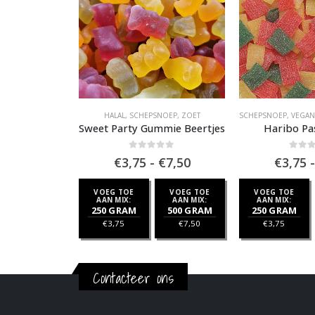
PSNOEP
,
ZOET
HALAL
,
SCHEPSNOEP
,
ZOET
SCHEPSNOEP
,
VEGAN
ldpadden
Sweet Party Gummie Beertjes
Haribo Pas
f 5
0
out of 5
0
out 
Prijsklasse:
Prijsklasse:
€
7,50
€
3,75
-
€
7,50
€
3,75
-
€3,75
€3,75
tot
tot
VOEG TOE
VOEG TOE
VOEG TOE
VOEG TOE
€7,50
€7,50
AAN MIX:
AAN MIX:
AAN MIX:
AAN MIX:
500 GRAM
250 GRAM
500 GRAM
250 GRAM
€
7,50
€
3,75
€
7,50
€
3,75
Contacteer ons