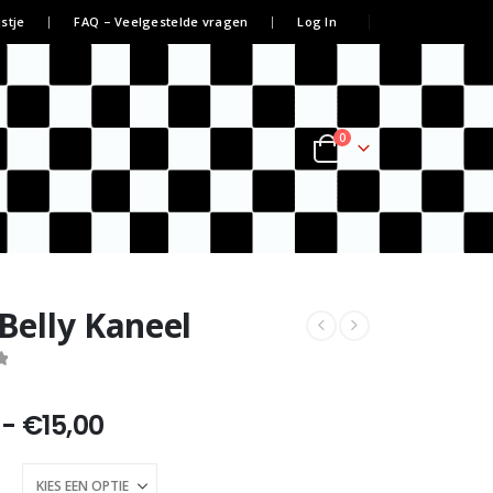
jstje
FAQ – Veelgestelde vragen
Log In
0
 Belly Kaneel
Prijsklasse:
-
€
15,00
€7,50
tot