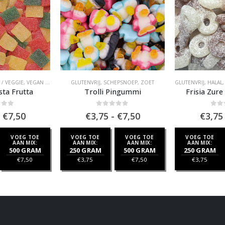
 / VEGGIE
,
VEGAN SCHEPSNOEP
GLUTENVRIJ
,
ZUUR
,
SCHEPSNOEP
,
ZOET
GLUTENVRIJ
,
HALAL
ta Frutta
Trolli Pingummi
Frisia Zure
of 5
0
out of 5
0
out
Prijsklasse:
Prijsklasse:
€
7,50
€
3,75
-
€
7,50
€
3,75
€3,75
€3,75
tot
tot
VOEG TOE
VOEG TOE
VOEG TOE
VOEG TOE
€7,50
€7,50
AAN MIX:
AAN MIX:
AAN MIX:
AAN MIX:
500 GRAM
250 GRAM
500 GRAM
250 GRAM
€
7,50
€
3,75
€
7,50
€
3,75