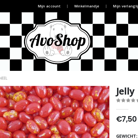
Mijn account
Winkelmandje
Mijn verlangli
NEEL
Jelly
0
out of 5
€
7,50
GEWICHT