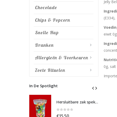
Jelly Be
Chocolade
Ingred
(E334),
Chips & Popcorn
Voedi
Snelle Hap
eiwit 0g
Ingred
Dranken
concentr
Allergieën & Voorkeuren
Nutrit
0g, salt
Zoete Rituelen
Import
In De Spotlight
Hersluitbare zak spek & chocolade large
Hersluitbare zak spek & chocolade large
 5
0
out of 5
€
15,50