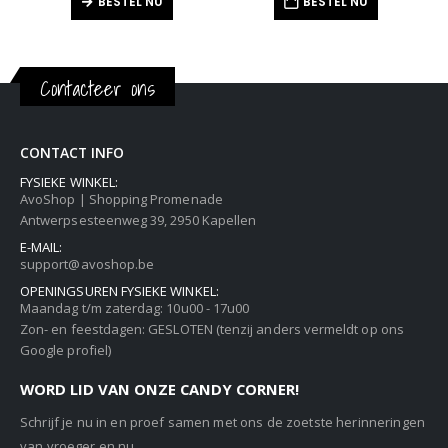
BESTEL NU
BESTEL NU
Contacteer ons
CONTACT INFO
FYSIEKE WINKEL:
AvoShop | Shopping Promenade
Antwerpsesteenweg 39, 2950 Kapellen
E-MAIL:
support@avoshop.be
OPENINGSUREN FYSIEKE WINKEL:
Maandag t/m zaterdag: 10u00 - 17u00
Zon- en feestdagen: GESLOTEN (tenzij anders vermeldt op ons
Google profiel)
WORD LID VAN ONZE CANDY CORNER!
Schrijf je nu in en proef samen met ons de zoetste herinneringen
van vroeger en nu.