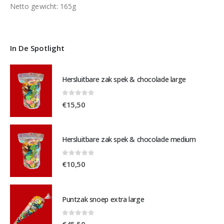
Netto gewicht: 165g
In De Spotlight
Hersluitbare zak spek & chocolade large
0
out of 5
€
15,50
Hersluitbare zak spek & chocolade medium
0
out of 5
€
10,50
Puntzak snoep extra large
0
out of 5