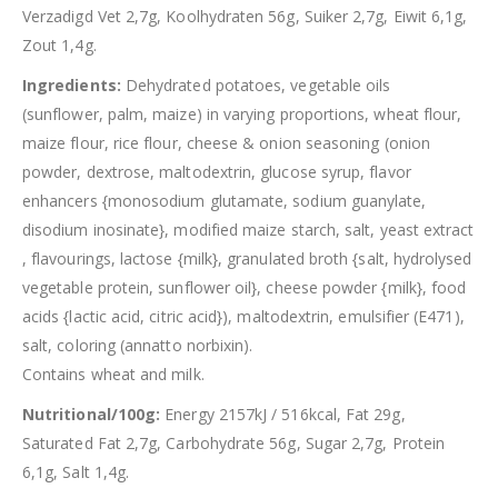
Verzadigd Vet 2,7g, Koolhydraten 56g, Suiker 2,7g, Eiwit 6,1g,
Zout 1,4g.
Ingredients:
Dehydrated potatoes, vegetable oils
(sunflower, palm, maize) in varying proportions, wheat flour,
maize flour, rice flour, cheese & onion seasoning (onion
powder, dextrose, maltodextrin, glucose syrup, flavor
enhancers {monosodium glutamate, sodium guanylate,
disodium inosinate}, modified maize starch, salt, yeast extract
, flavourings, lactose {milk}, granulated broth {salt, hydrolysed
vegetable protein, sunflower oil}, cheese powder {milk}, food
acids {lactic acid, citric acid}), maltodextrin, emulsifier (E471),
salt, coloring (annatto norbixin).
Contains wheat and milk.
Nutritional/100g:
Energy 2157kJ / 516kcal, Fat 29g,
Saturated Fat 2,7g, Carbohydrate 56g, Sugar 2,7g, Protein
6,1g, Salt 1,4g.