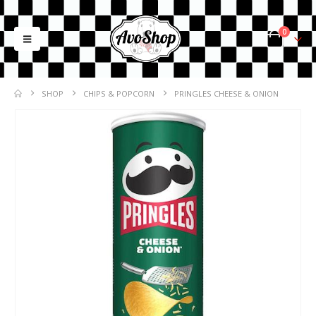
0
SHOP
CHIPS & POPCORN
PRINGLES CHEESE & ONION