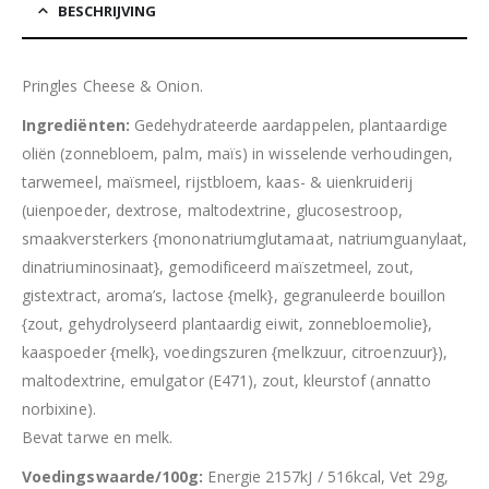
BESCHRIJVING
Pringles Cheese & Onion.
Ingrediënten:
Gedehydrateerde aardappelen, plantaardige
oliën (zonnebloem, palm, maïs) in wisselende verhoudingen,
tarwemeel, maïsmeel, rijstbloem, kaas- & uienkruiderij
(uienpoeder, dextrose, maltodextrine, glucosestroop,
smaakversterkers {mononatriumglutamaat, natriumguanylaat,
dinatriuminosinaat}, gemodificeerd maïszetmeel, zout,
gistextract, aroma’s, lactose {melk}, gegranuleerde bouillon
{zout, gehydrolyseerd plantaardig eiwit, zonnebloemolie},
kaaspoeder {melk}, voedingszuren {melkzuur, citroenzuur}),
maltodextrine, emulgator (E471), zout, kleurstof (annatto
norbixine).
Bevat tarwe en melk.
Voedingswaarde/100g:
Energie 2157kJ / 516kcal, Vet 29g,