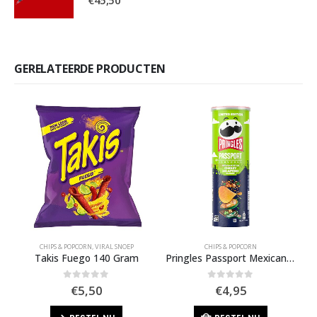
€
45,50
GERELATEERDE PRODUCTEN
CHIPS & POPCORN
,
VIRAL SNOEP
CHIPS & POPCORN
Takis Fuego 140 Gram
Pringles Passport Mexican Style Cheesy Jalapeno – Limited Edition
0
out of 5
0
out of 5
€
5,50
€
4,95