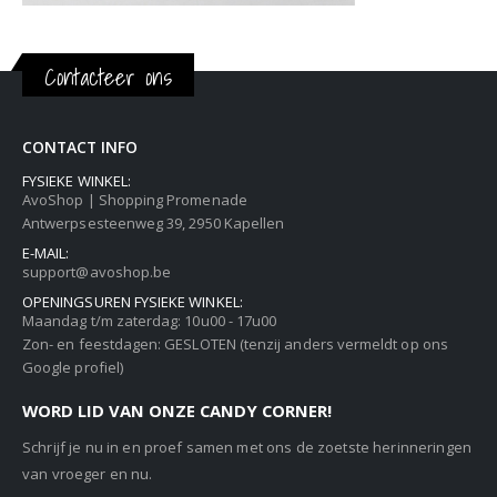
Contacteer ons
CONTACT INFO
FYSIEKE WINKEL:
AvoShop | Shopping Promenade
Antwerpsesteenweg 39, 2950 Kapellen
E-MAIL:
support@avoshop.be
OPENINGSUREN FYSIEKE WINKEL:
Maandag t/m zaterdag: 10u00 - 17u00
Zon- en feestdagen: GESLOTEN (tenzij anders vermeldt op ons
Google profiel)
WORD LID VAN ONZE CANDY CORNER!
Schrijf je nu in en proef samen met ons de zoetste herinneringen
van vroeger en nu.