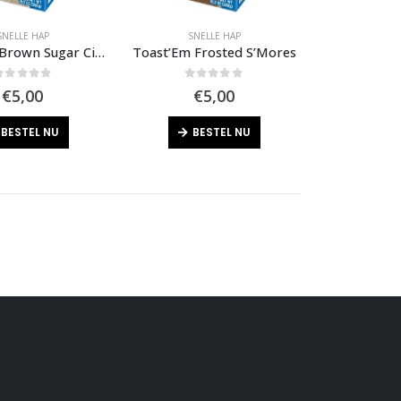
SNELLE HAP
SNELLE HAP
Toast’Em Brown Sugar Cinnamon
Toast’Em Frosted S’Mores
out of 5
0
out of 5
€
5,00
€
5,00
BESTEL NU
BESTEL NU