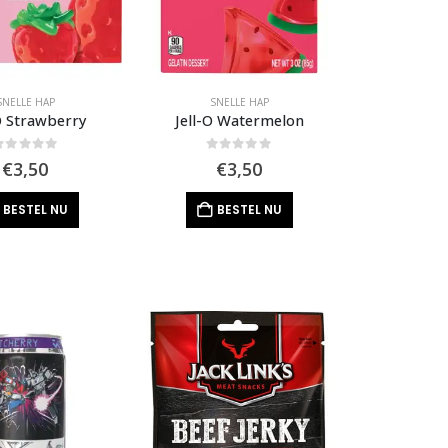
SNELLE HAP
SNELLE HAP
-O Strawberry
Jell-O Watermelon
out of 5
0
out of 5
€
3,50
€
3,50
BESTEL NU
BESTEL NU