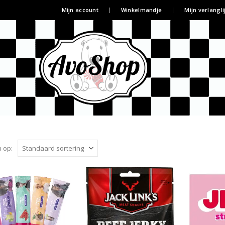
Mijn account
Winkelmandje
Mijn verlangli
 op: