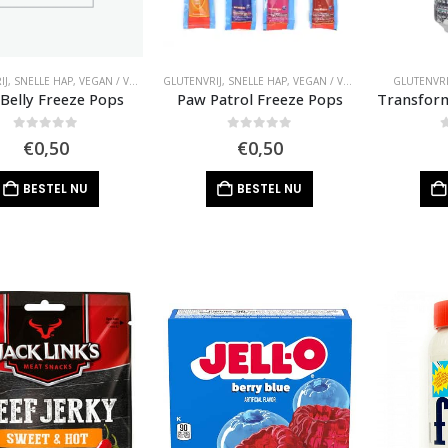
IJ
,
SNELLE HAP
,
VEGAN / VEGGIE
GLUTENVRIJ
,
SNELLE HAP
,
VEGAN / VEGGIE
GLUTENVRI
y Belly Freeze Pops
Paw Patrol Freeze Pops
0
out of 5
0
out of 5
0
€
0,50
€
0,50
BESTEL NU
BESTEL NU