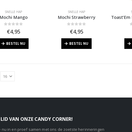
SNELLE HAP
SNELLE HAP
Mochi Mango
Mochi Strawberry
0
out of 5
0
out of 5
0
€
4,95
€
4,95
BESTEL NU
BESTEL NU
LID VAN ONZE CANDY CORNER!
je nu in en proef samen met ons de zoetste herinneringen