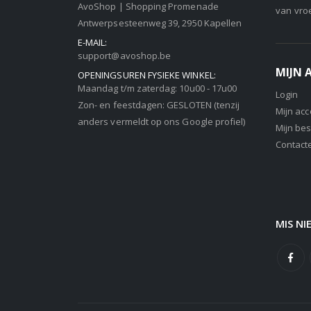
AvoShop | Shopping Promenade
van vro
Antwerpsesteenweg 39, 2950 Kapellen
E-MAIL:
support@avoshop.be
MIJN
OPENINGSUREN FYSIEKE WINKEL:
Maandag t/m zaterdag: 10u00 - 17u00
Login
Zon- en feestdagen: GESLOTEN (tenzij
Mijn ac
anders vermeldt op ons Google profiel)
Mijn bes
Contact
MIS NI