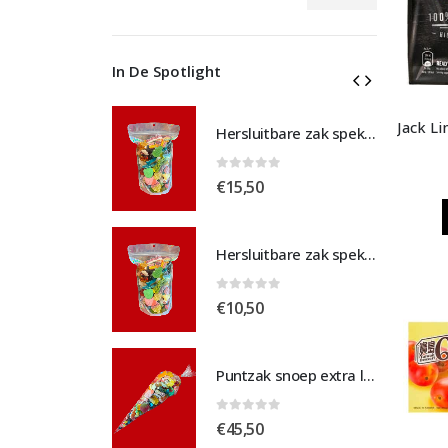
Min.
Max.
prijs
prijs
In De Spotlight
Hersluitbare zak spek & chocolade large
Hersluitbare zak spek & chocolade large
 5
0
out of 5
€
15,50
Hersluitbare zak spek & chocolade medium
Hersluitbare zak spek & chocolade medium
 5
0
out of 5
€
10,50
Puntzak snoep extra large
Puntzak snoep extra large
 5
0
out of 5
€
45,50