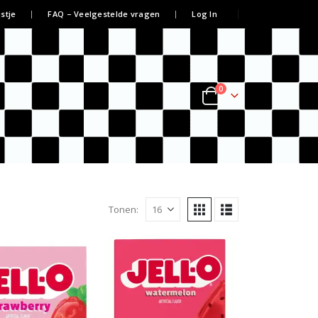
jstje
FAQ – Veelgestelde vragen
Log In
0
Tonen: