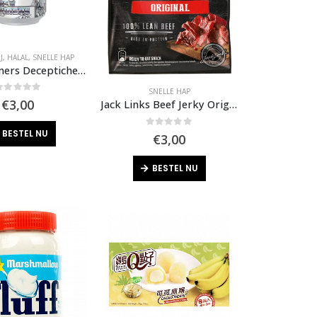
J
,
HALAL
,
SNELLE HAP
Transformers Decepticherry – Cherry Vanilla
SNELLE HAP
out of 5
€
3,00
Jack Links Beef Jerky Original
BESTEL NU
0
out of 5
€
3,00
BESTEL NU