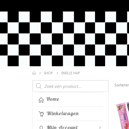
SHOP
SNELLE HAP
Producten
Sorteren
zoeken
Home
Winkelwagen
Mijn Account