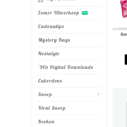
Zomer Uitverkoop
TIP
Cadeautips
GLUTENVR
Ba
Mystery Bags
Nostalgie
’90s Digital Downloads
Cuberdons
Snoep
Viral Snoep
Koeken