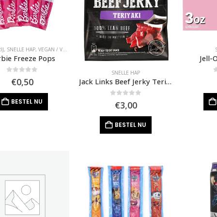
IJ
,
SNELLE HAP
,
VEGAN / VEGGIE
rbie Freeze Pops
Jell
SNELLE HAP
0
out of 5
0
€
0,50
Jack Links Beef Jerky Teriyaki
BESTEL NU
0
out of 5
€
3,00
BESTEL NU