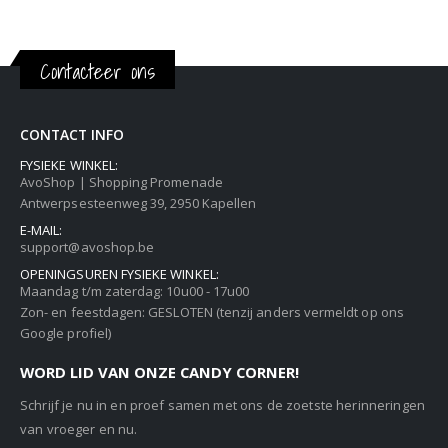
Contacteer ons
CONTACT INFO
FYSIEKE WINKEL:
AvoShop | Shopping Promenade
Antwerpsesteenweg 39, 2950 Kapellen
E-MAIL:
support@avoshop.be
OPENINGSUREN FYSIEKE WINKEL:
Maandag t/m zaterdag: 10u00 - 17u00
Zon- en feestdagen: GESLOTEN (tenzij anders vermeldt op ons
Google profiel)
WORD LID VAN ONZE CANDY CORNER!
Schrijf je nu in en proef samen met ons de zoetste herinneringen
van vroeger en nu.