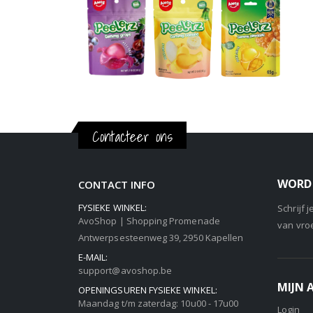
Contacteer ons
WORD 
CONTACT INFO
FYSIEKE WINKEL:
Schrijf 
AvoShop | Shopping Promenade
van vro
Antwerpsesteenweg 39, 2950 Kapellen
E-MAIL:
support@avoshop.be
MIJN
OPENINGSUREN FYSIEKE WINKEL:
Maandag t/m zaterdag: 10u00 - 17u00
Login