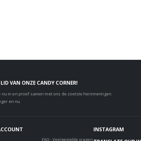
LID VAN ONZE CANDY CORNER!
je nu in en proef samen met ons de zoetste herinneringen
eger en nu.
 ACCOUNT
INSTAGRAM
FAQ - Veelgestelde vragen