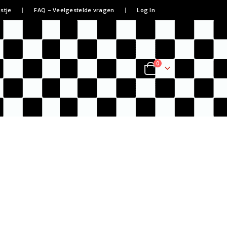
jstje
FAQ – Veelgestelde vragen
Log In
0