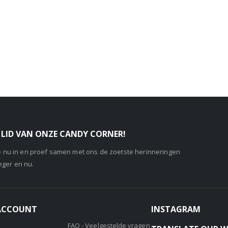
LID VAN ONZE CANDY CORNER!
je nu in en proef samen met ons de zoetste herinneringen
eger en nu.
 ACCOUNT
INSTAGRAM
FAQ - Veelgestelde vragen