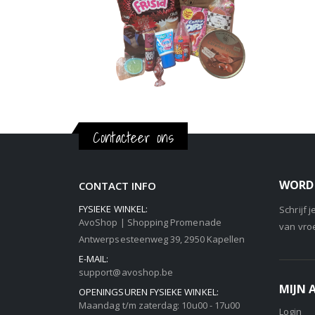
Contacteer ons
WORD 
CONTACT INFO
FYSIEKE WINKEL:
Schrijf 
AvoShop | Shopping Promenade
van vro
Antwerpsesteenweg 39, 2950 Kapellen
E-MAIL:
support@avoshop.be
MIJN
OPENINGSUREN FYSIEKE WINKEL:
Maandag t/m zaterdag: 10u00 - 17u00
Login