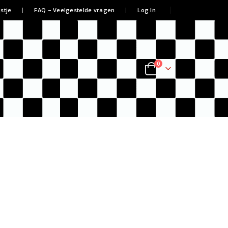
jstje
FAQ – Veelgestelde vragen
Log In
0