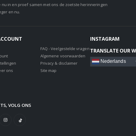
je nu in en proef samen met ons de zoetste herinneringen
eger en nu.
 ACCOUNT
INSTAGRAM
FAQ - Veelgestelde vragen
TRANSLATE OUR W
count
Algemene voorwaarden
Nederlands
tellingen
Privacy & disclaimer
eer ons
Site map
ETS, VOLG ONS