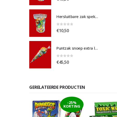
Hersluitbare zak spek & chocolade medium
Hersluitbare zak spek & chocolade medium
 5
0
out of 5
€
10,50
Puntzak snoep extra large
Puntzak snoep extra large
 5
0
out of 5
€
45,50
GERELATEERDE PRODUCTEN
-25%
KORTING