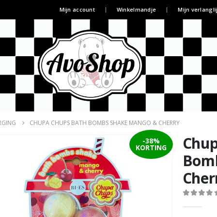
Mijn account
Winkelmandje
Mijn verlangli
RGING
CHUPA CHUPS BATH BOMBS SHAKE MANGO & CHERRY
Chup
-38%
KORTING
Bomb
Cher
0
out of 5