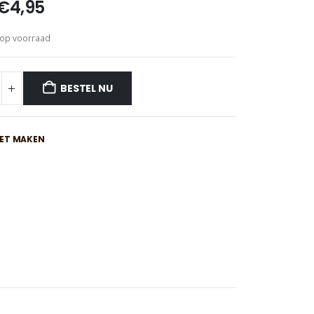
Oorspronkelijke
Huidige
€
4,95
prijs
prijs
was:
is:
 op voorraad
€7,95.
€4,95.
BESTEL NU
IET MAKEN