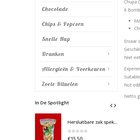
Chupa 
Chocolade
6 Bombs
Ma
Chips & Popcorn
Ch
Snelle Hap
Ervaar 
Geschik
Dranken
Niet eet
Allergieën & Voorkeuren
Experie
Suitable
Zoete Rituelen
Not edib
Netto g
In De Spotlight
Hersluitbare zak spek & chocolade large
Hersluitbare zak spek & chocolade large
 5
0
out of 5
€
15,50