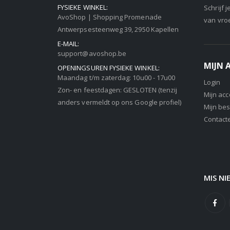
FYSIEKE WINKEL:
Schrijf 
AvoShop | Shopping Promenade
van vro
Antwerpsesteenweg 39, 2950 Kapellen
E-MAIL:
support@avoshop.be
MIJN
OPENINGSUREN FYSIEKE WINKEL:
Maandag t/m zaterdag: 10u00 - 17u00
Login
Zon- en feestdagen: GESLOTEN (tenzij
Mijn ac
anders vermeldt op ons Google profiel)
Mijn bes
Contact
MIS NI