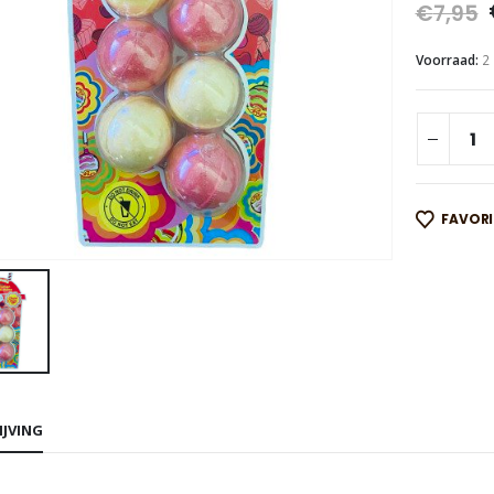
€
7,95
Voorraad:
2
FAVOR
IJVING