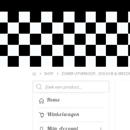
SHOP
ZOMER UITVERKOOP
,
DOUCHE & VERZO
Producten
zoeken
Home
Winkelwagen
Mijn Account