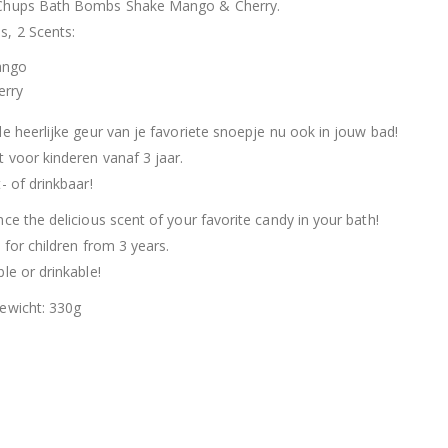
Chups Bath Bombs Shake Mango & Cherry.
, 2 Scents:
ngo
erry
de heerlijke geur van je favoriete snoepje nu ook in jouw bad!
t voor kinderen vanaf 3 jaar.
- of drinkbaar!
nce the delicious scent of your favorite candy in your bath!
 for children from 3 years.
le or drinkable!
ewicht: 330g
Hersluitbare zak spek & chocolade large
Hersl
0
out of 5
0
out of 5
€
15,50
€
15,50