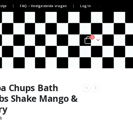
jstje
FAQ – Veelgestelde vragen
Log In
0
a Chups Bath
s Shake Mango &
ry