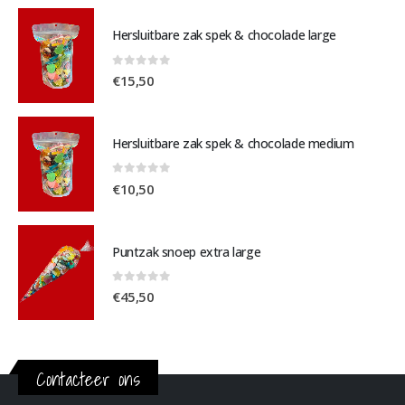
Hersluitbare zak spek & chocolade large
0
out of 5
€
15,50
Hersluitbare zak spek & chocolade medium
0
out of 5
€
10,50
Puntzak snoep extra large
0
out of 5
€
45,50
Contacteer ons