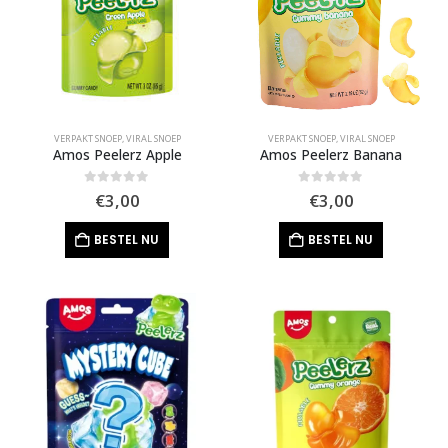
VERPAKT SNOEP
,
VIRAL SNOEP
VERPAKT SNOEP
,
VIRAL SNOEP
Amos Peelerz Apple
Amos Peelerz Banana
0
out of 5
0
out of 5
€
3,00
€
3,00
BESTEL NU
BESTEL NU