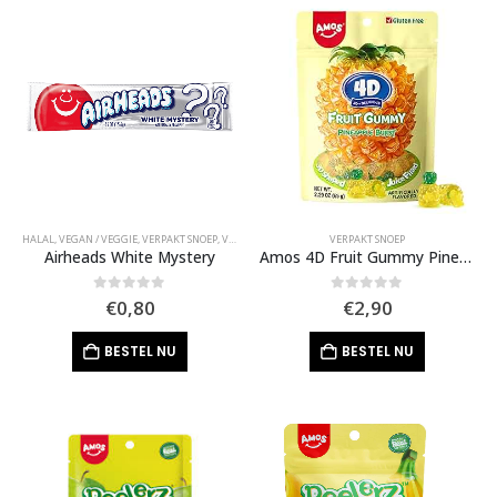
HALAL
,
VEGAN / VEGGIE
,
VERPAKT SNOEP
,
VIRAL SNOEP
VERPAKT SNOEP
Airheads White Mystery
Amos 4D Fruit Gummy Pineapple Burst
0
out of 5
0
out of 5
€
0,80
€
2,90
BESTEL NU
BESTEL NU