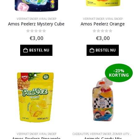
VERPAKT SNOEP
,
VIRAL SNOEP
VERPAKT SNOEP
,
VIRAL SNOEP
Amos Peelerz Mystery Cube
Amos Peelerz Orange
0
out of 5
0
out of 5
€
3,00
€
3,00
BESTEL NU
BESTEL NU
-23%
KORTING
VERPAKT SNOEP
,
VIRAL SNOEP
CADEAUTIPS
,
VERPAKT SNOEP
,
ZOMER UITVERKOOP
Amos Peelerz Pineapple
Animals Candy Mix