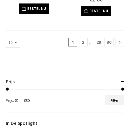
BESTEL NU
BESTEL NU
…
1
2
29
30
Prijs
Prijs:
€0
—
€30
Filter
Min.
Max.
prijs
prijs
In De Spotlight