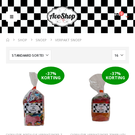
0
SHOP
SNOEP
VERPAKT SNOEP
-37%
-37%
KORTING
KORTING
CADEAUTIPS
,
NOSTALGIE
,
VERPAKT SNOEP
,
ZOMER UITVERKOOP
CADEAUTIPS
,
VERPAKT SNOEP
,
ZOMER UITVERKOOP