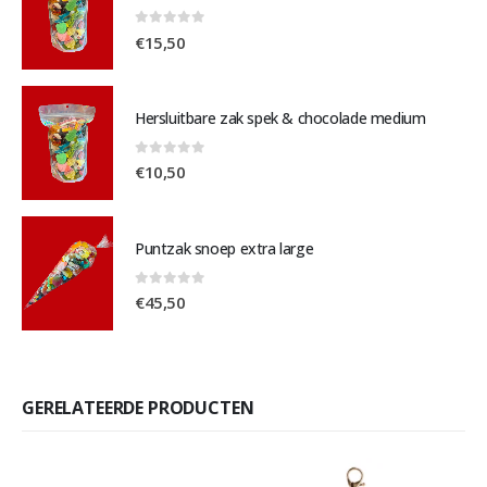
0
out of 5
€
15,50
Hersluitbare zak spek & chocolade medium
0
out of 5
€
10,50
Puntzak snoep extra large
0
out of 5
€
45,50
GERELATEERDE PRODUCTEN