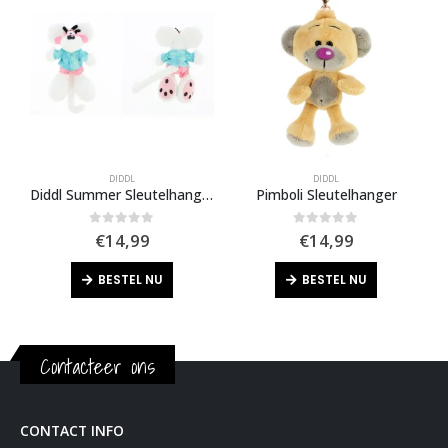
DIDDL
DIDDL
Diddl Summer Sleutelhanger
Pimboli Sleutelhanger
0
out of 5
0
out of 5
€
14,99
€
14,99
BESTEL NU
BESTEL NU
Contacteer ons
CONTACT INFO