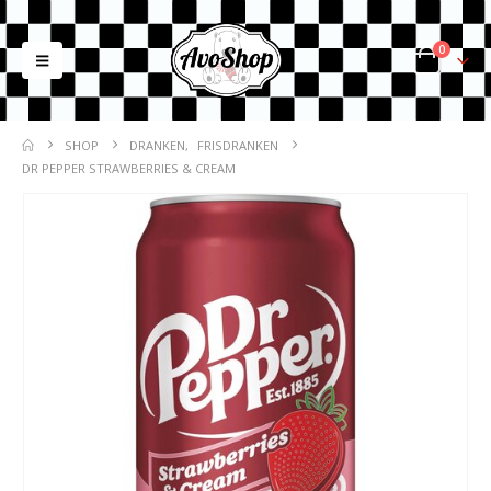
0
SHOP
DRANKEN
,
FRISDRANKEN
DR PEPPER STRAWBERRIES & CREAM