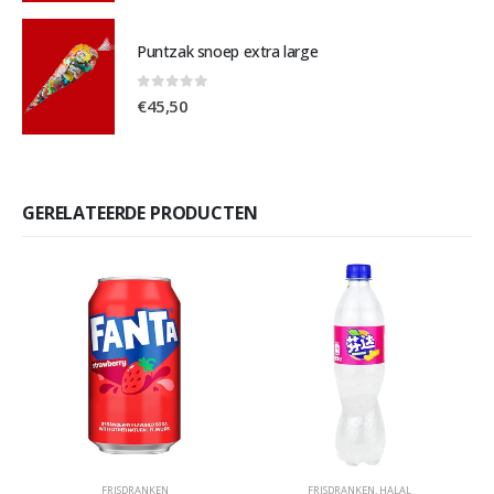
Puntzak snoep extra large
0
out of 5
€
45,50
GERELATEERDE PRODUCTEN
FRISDRANKEN
FRISDRANKEN
,
HALAL