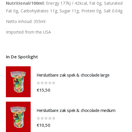
Nutritional/100ml:
Energy 177kJ / 42kcal, Fat 0g, Saturated
Fat 0g, Carbohydrates 11g, Sugar 11g, Protein 0g, Salt 0.04g.
Netto inhoud: 355ml
Imported from the USA
In De Spotlight
Hersluitbare zak spek & chocolade large
0
out of 5
€
15,50
Hersluitbare zak spek & chocolade medium
0
out of 5
€
10,50