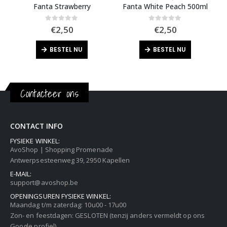
Fanta Strawberry
Fanta White Peach 500ml
0
out of 5
0
out of 5
€
2,50
€
2,50
BESTEL NU
BESTEL NU
Contacteer ons
CONTACT INFO
FYSIEKE WINKEL:
AvoShop | Shopping Promenade
Antwerpsesteenweg 39, 2950 Kapellen
E-MAIL:
support@avoshop.be
OPENINGSUREN FYSIEKE WINKEL:
Maandag t/m zaterdag: 10u00 - 17u00
Zon- en feestdagen: GESLOTEN (tenzij anders vermeldt op ons
Google profiel)