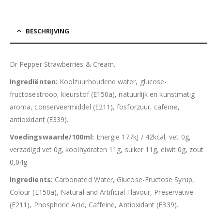
BESCHRIJVING
Dr Pepper Strawberries & Cream.
Ingrediënten:
Koolzuurhoudend water, glucose-
fructosestroop, kleurstof (E150a), natuurlijk en kunstmatig
aroma, conserveermiddel (E211), fosforzuur, cafeïne,
antioxidant (E339).
Voedingswaarde/100ml:
Energie 177kJ / 42kcal, vet 0g,
verzadigd vet 0g, koolhydraten 11g, suiker 11g, eiwit 0g, zout
0,04g.
Ingredients:
Carbonated Water, Glucose-Fructose Syrup,
Colour (E150a), Natural and Artificial Flavour, Preservative
(E211), Phosphoric Acid, Caffeine, Antioxidant (E339).