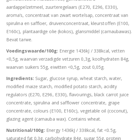
aardappelzetmeel, zuurteregelaars (E270, E296, E330),
aroma’s, concentraat van zwart wortelsap, concentraat van
spirulina en saffloer, druivenconcentraat, kleurstoffen (E100,
E160c), plantaardige olie (kokos), glansmiddel (carnaubawas).
Bevat tarwe.
Voedingswaarde/100g:
Energie 1436kJ / 338kcal, vetten
<0,5g, waarvan verzadigde vetzuren 0,3g, koolhydraten 84g,
waarvan suikers 55g, eiwitten <0,5g, zout 0,05g.
Ingredients:
Sugar, glucose syrup, wheat starch, water,
modified maize starch, modified potato starch, acidity
regulators (E270, E296, E330), flavourings, black carrot juice
concentrate, spirulina and safflower concentrate, grape
concentrate, colours (E100, E160c), vegetable oil (coconut),
glazing agent (carnauba wax). Contains wheat.
Nutritional/100g:
Energy 1436kJ / 338kcal, fat <0.5g,
saturated fat 0.3g, carbohydrate 84g, sugar 55g, protein