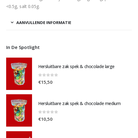
<0.5g, salt 0.05g.
AANVULLENDE INFORMATIE
In De Spotlight
Hersluitbare zak spek & chocolade large
0
out of 5
€
15,50
Hersluitbare zak spek & chocolade medium
0
out of 5
€
10,50