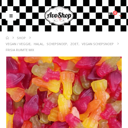
0
SHOP
VEGAN / VEGGIE
,
HALAL
,
SCHEPSNOEP
,
ZOET
,
VEGAN SCHEPSNOEP
FRISIA RUIMTE MIX