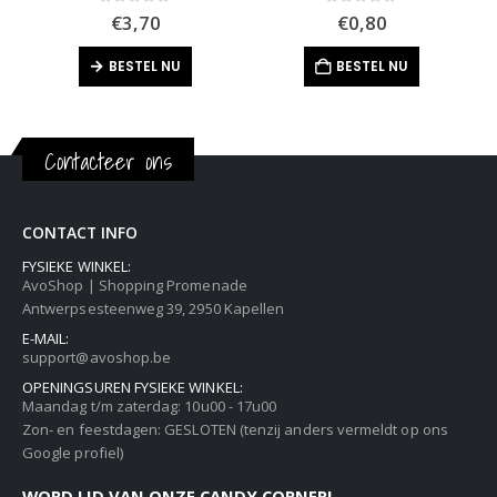
0
out of 5
0
out of 5
€
3,70
€
0,80
BESTEL NU
BESTEL NU
Contacteer ons
CONTACT INFO
FYSIEKE WINKEL:
AvoShop | Shopping Promenade
Antwerpsesteenweg 39, 2950 Kapellen
E-MAIL:
support@avoshop.be
OPENINGSUREN FYSIEKE WINKEL:
Maandag t/m zaterdag: 10u00 - 17u00
Zon- en feestdagen: GESLOTEN (tenzij anders vermeldt op ons
Google profiel)
WORD LID VAN ONZE CANDY CORNER!