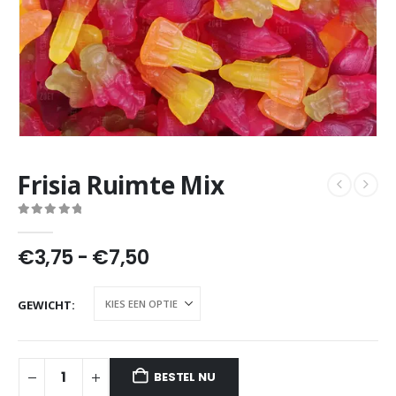
Frisia Ruimte Mix
0
out of 5
Prijsklasse:
€
3,75
-
€
7,50
€3,75
tot
GEWICHT
€7,50
BESTEL NU