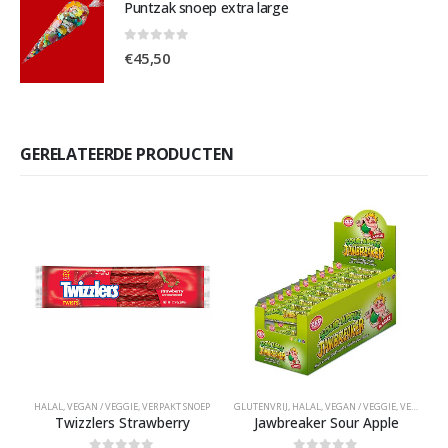
Puntzak snoep extra large
0
out of 5
€
45,50
GERELATEERDE PRODUCTEN
HALAL
,
VEGAN / VEGGIE
,
VERPAKT SNOEP
GLUTENVRIJ
,
HALAL
,
VEGAN / VEGGIE
,
VERPAKT SNOEP
H
Twizzlers Strawberry
Jawbreaker Sour Apple