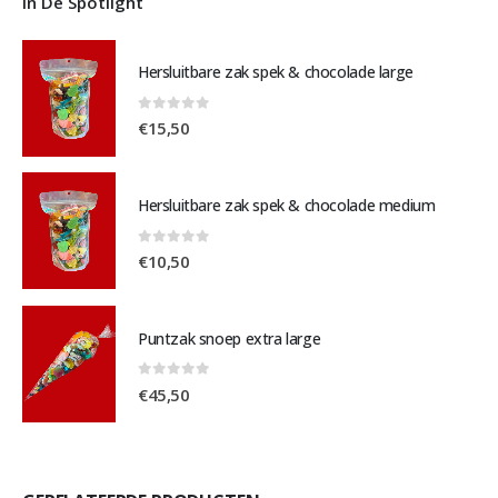
In De Spotlight
Hersluitbare zak spek & chocolade large
0
out of 5
€
15,50
Hersluitbare zak spek & chocolade medium
0
out of 5
€
10,50
Puntzak snoep extra large
0
out of 5
€
45,50