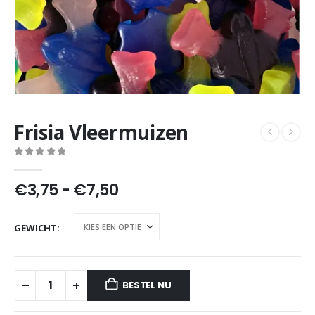
Frisia Vleermuizen
0
out of 5
Prijsklasse:
€
3,75
-
€
7,50
€3,75
tot
GEWICHT
€7,50
BESTEL NU