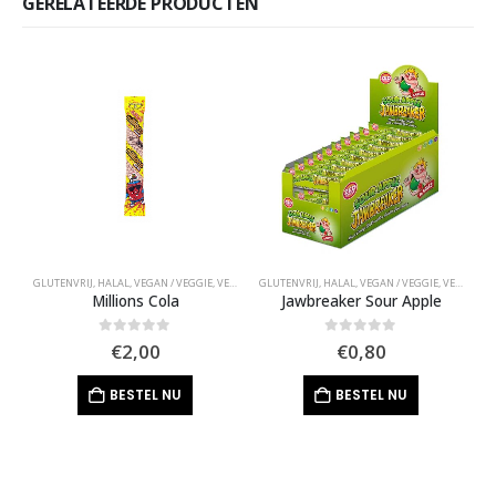
GERELATEERDE PRODUCTEN
GLUTENVRIJ
,
HALAL
,
VEGAN / VEGGIE
,
VERPAKT SNOEP
GLUTENVRIJ
,
HALAL
,
VEGAN / VEGGIE
,
VERPAKT SNOEP
G
Millions Cola
Jawbreaker Sour Apple
0
out of 5
0
out of 5
€
2,00
€
0,80
BESTEL NU
BESTEL NU