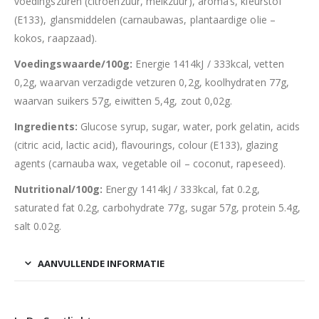
voedingszuren (citroenzuur, melkzuur), aroma’s, kleurstof
(E133), glansmiddelen (carnaubawas, plantaardige olie –
kokos, raapzaad).
Voedingswaarde/100g:
Energie 1414kJ / 333kcal, vetten
0,2g, waarvan verzadigde vetzuren 0,2g, koolhydraten 77g,
waarvan suikers 57g, eiwitten 5,4g, zout 0,02g.
Ingredients:
Glucose syrup, sugar, water, pork gelatin, acids
(citric acid, lactic acid), flavourings, colour (E133), glazing
agents (carnauba wax, vegetable oil – coconut, rapeseed).
Nutritional/100g:
Energy 1414kJ / 333kcal, fat 0.2g,
saturated fat 0.2g, carbohydrate 77g, sugar 57g, protein 5.4g,
salt 0.02g.
AANVULLENDE INFORMATIE