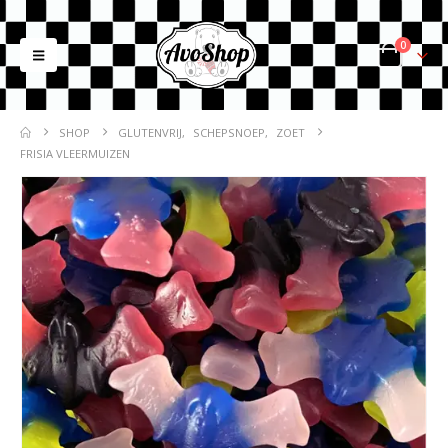
0
SHOP
GLUTENVRIJ
,
SCHEPSNOEP
,
ZOET
FRISIA VLEERMUIZEN