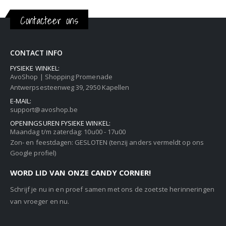
Contacteer ons
CONTACT INFO
FYSIEKE WINKEL:
AvoShop | Shopping Promenade
Antwerpsesteenweg 39, 2950 Kapellen
E-MAIL:
support@avoshop.be
OPENINGSUREN FYSIEKE WINKEL:
Maandag t/m zaterdag: 10u00 - 17u00
Zon- en feestdagen: GESLOTEN (tenzij anders vermeldt op ons
Google profiel)
WORD LID VAN ONZE CANDY CORNER!
Schrijf je nu in en proef samen met ons de zoetste herinneringen
van vroeger en nu.