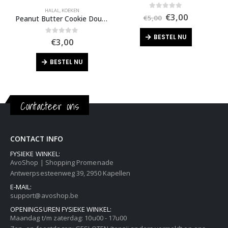
HALAL
,
KOEKEN
Oorspronkelijk
Huidige
0
out of 5
€
3,00
€
5,00
Peanut Butter Cookie Dough Bites
prijs
prijs
was:
is:
BESTEL NU
€5,00.
€3,00.
0
out of 5
€
3,00
BESTEL NU
Contacteer ons
CONTACT INFO
FYSIEKE WINKEL:
AvoShop | Shopping Promenade
Antwerpsesteenweg 39, 2950 Kapellen
E-MAIL:
support@avoshop.be
OPENINGSUREN FYSIEKE WINKEL:
Maandag t/m zaterdag: 10u00 - 17u00