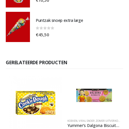
€
10,50
Puntzak snoep extra large
0
out of 5
€
45,50
GERELATEERDE PRODUCTEN
KOEKEN
,
VIRAL SNOEP
,
ZOMER UITVERKOOP
Yummer’s Dalgona Biscuits Squid Game Vanilla