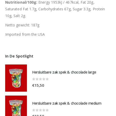
Nutritional/100g:
Energy 1953kJ / 467kcal, Fat 20g,
Saturated Fat 1.7g, Carbohydrates 67g, Sugar 3.3g, Protein
10g, Salt 2g.
Netto gewicht: 187g
Imported from the USA
In De Spotlight
Hersluitbare zak spek & chocolade large
0
out of 5
€
15,50
Hersluitbare zak spek & chocolade medium
0
out of 5