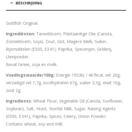
BESCHRIJVING
Goldfish Original.
Ingrediënten:
Tarwebloem, Plantaardige Olie (Canola,
Zonnebloem, Soja), Zout, Gist, Magere Melk, Suiker,
Rijsmiddelen (E500, E341), Paprika, Specerijen, Selderij,
Uienpoeder.
Bevat tarwe, soja en melk.
Voedingswaarde/100g:
Energie 1953kJ / 467kcal, vet 20g,
verzadigd vet 1,7g, koolhydraten 67g, suiker 3,3g, eiwit 10g,
zout 2g.
Ingredients:
Wheat Flour, Vegetable Oil (Canola, Sunflower,
Soybean), Salt, Yeast, Nonfat Milk, Sugar, Raising Agents
(E500, E341), Paprika, Spices, Celery, Onion Powder.
Contains wheat, soy and milk.