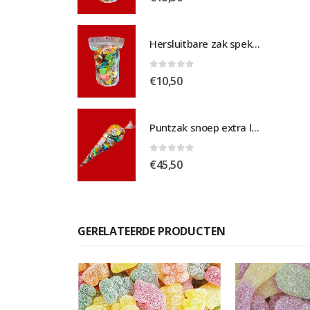
Hersluitbare zak spek & chocolade medium
Hersluitbare zak spek & chocolade medium
 5
0
out of 5
€
10,50
Puntzak snoep extra large
Puntzak snoep extra large
 5
0
out of 5
€
45,50
GERELATEERDE PRODUCTEN