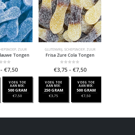
ET
HEPSNOEP
,
ZUUR
GLUTENVRIJ
,
SCHEPSNOEP
,
ZUUR
HALAL
,
SCH
 Blauwe Tongen
Frisa Zure Cola Tongen
Sweet Party
 of 5
0
out of 5
0
ou
Prijsklasse:
Prijsklasse:
-
€
7,50
€
3,75
-
€
7,50
€
3,7
€3,75
€3,75
tot
tot
VOEG TOE
VOEG TOE
VOEG TOE
VOEG TOE
€7,50
€7,50
AAN MIX:
AAN MIX:
AAN MIX:
AAN MIX:
500 GRAM
250 GRAM
500 GRAM
250 GRAM
€
7,50
€
3,75
€
7,50
€
3,75