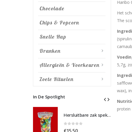
Haribo 
Chocolade
Het sch
The sco
Chips & Popcorn
Ingred
Snelle Hap
(spiruli
carnaub
Dranken
Voedi
Allergieën & Voorkeuren
5,7g, z
Ingred
Zoete Rituelen
safflow
wax), i
In De Spotlight
Nutrit
protein 
Hersluitbare zak spek & chocolade large
Hersluitbare zak spek & chocolade large
 5
0
out of 5
€
15,50