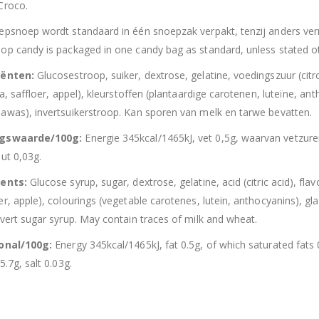
Croco.
epsnoep wordt standaard in één snoepzak verpakt, tenzij anders verme
op candy is packaged in one candy bag as standard, unless stated ot
iënten:
Glucosestroop, suiker, dextrose, gelatine, voedingszuur (ci
na, saffloer, appel), kleurstoffen (plantaardige carotenen, luteïne, a
awas), invertsuikerstroop. Kan sporen van melk en tarwe bevatten.
ngswaarde/100g:
Energie 345kcal/1465kJ, vet 0,5g, waarvan vetzure
out 0,03g.
ients:
Glucose syrup, sugar, dextrose, gelatine, acid (citric acid), flav
er, apple), colourings (vegetable carotenes, lutein, anthocyanins), 
nvert sugar syrup. May contain traces of milk and wheat.
ional/100g:
Energy 345kcal/1465kJ, fat 0.5g, of which saturated fats
5.7g, salt 0.03g.
Hersluitbare zak spek & chocolade large
Hersl
0
out of 5
0
out of 5
€
15,50
€
15,50