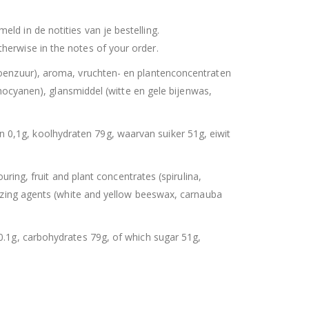
ld in de notities van je bestelling.
herwise in the notes of your order.
troenzuur), aroma, vruchten- en plantenconcentraten
nthocyanen), glansmiddel (witte en gele bijenwas,
n 0,1g, koolhydraten 79g, waarvan suiker 51g, eiwit
ouring, fruit and plant concentrates (spirulina,
glazing agents (white and yellow beeswax, carnauba
 0.1g, carbohydrates 79g, of which sugar 51g,
uitbare zak spek & chocolade large
Hersluitbare zak spek & chocolade large
0
out of 5
€
15,50