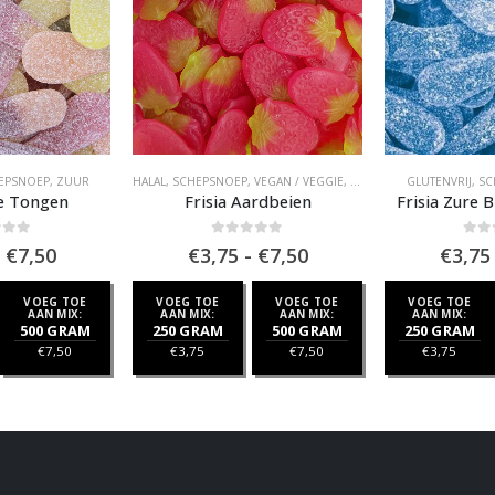
EPSNOEP
,
ZUUR
HALAL
,
SCHEPSNOEP
,
VEGAN / VEGGIE
,
VEGAN SCHEPSNOEP
GLUTENVRIJ
,
,
ZO
SC
re Tongen
Frisia Aardbeien
Frisia Zure
of 5
0
out of 5
0
out
Prijsklasse:
Prijsklasse:
€
7,50
€
3,75
-
€
7,50
€
3,75
€3,75
€3,75
tot
tot
VOEG TOE
VOEG TOE
VOEG TOE
VOEG TOE
€7,50
€7,50
AAN MIX:
AAN MIX:
AAN MIX:
AAN MIX:
500 GRAM
250 GRAM
500 GRAM
250 GRAM
€
7,50
€
3,75
€
7,50
€
3,75