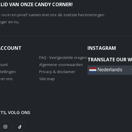
LID VAN ONZE CANDY CORNER!
je nu in en proef samen met ons de zoetste herinneringen
eger en nu.
 ACCOUNT
INSTAGRAM
FAQ - Veelgestelde vragen
TRANSLATE OUR W
count
Algemene voorwaarden
Nederlands
tellingen
Privacy & disclaimer
eer ons
Site map
ETS, VOLG ONS