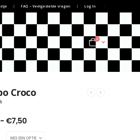
jstje
FAQ – Veelgestelde vragen
Log In
0
bo Croco
Prijsklasse:
-
€
7,50
€3,75
tot