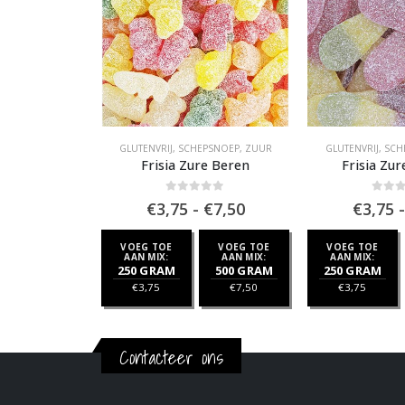
EGAN / VEGGIE
,
VEGAN SCHEPSNOEP
GLUTENVRIJ
,
,
ZOET
SCHEPSNOEP
,
ZUUR
GLUTENVRIJ
,
SCH
ola Flessen
Frisia Zure Beren
Frisia Zu
f 5
0
out of 5
0
out 
Prijsklasse:
Prijsklasse:
€
7,50
€
3,75
-
€
7,50
€
3,75
-
€3,75
€3,75
tot
tot
VOEG TOE
VOEG TOE
VOEG TOE
VOEG TOE
€7,50
€7,50
AAN MIX:
AAN MIX:
AAN MIX:
AAN MIX:
500 GRAM
250 GRAM
500 GRAM
250 GRAM
€
7,50
€
3,75
€
7,50
€
3,75
Contacteer ons