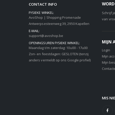
WORD 
CONTACT INFO
FYSIEKE WINKEL:
Schrijf 
AvoShop | Shopping Promenade
van vro
Antwerpsesteenweg 39, 2950 Kapellen
E-MAIL:
support@avoshop.be
MIJN
OPENINGSUREN FYSIEKE WINKEL:
Maandag t/m zaterdag: 10u00 - 17u00
Login
Zon- en feestdagen: GESLOTEN (tenzij
Mijn ac
anders vermeldt op ons Google profiel)
Mijn bes
Contact
MIS NI