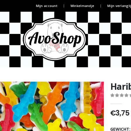
Mijn account
Winkelmandje
Mijn verlangli
Hari
0
out of 5
€
3,75
GEWICHT