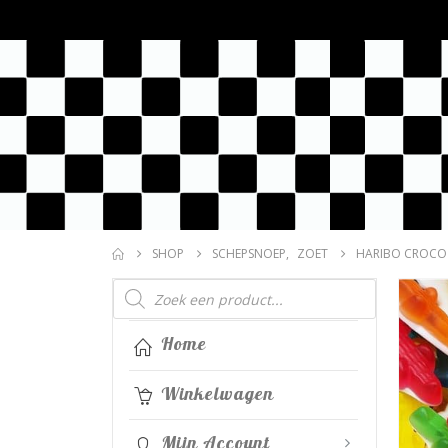
SHOP
SCHEPSNOEP
,
ZOET
HARIBO CROCO
Producten
zoeken
Home
Winkelwagen
Mijn Account