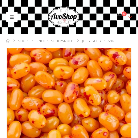
0
SHOP
SNOEP
,
SCHEPSNOEP
JELLY BELLY PERZIK