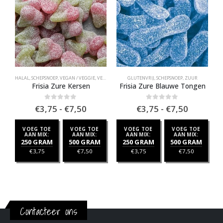
HALAL
,
SCHEPSNOEP
,
VEGAN / VEGGIE
,
VEGAN SCHEPSNOEP
GLUTENVRIJ
,
ZUUR
,
SCHEPSNOEP
,
ZUUR
Frisia Zure Kersen
Frisia Zure Blauwe Tongen
Prijsklasse:
Prijsklas
0
out of 5
0
out of 5
€
3,75
-
€
7,50
€
3,75
-
€
7,50
€3,75
€3,75
tot
tot
VOEG TOE
VOEG TOE
VOEG TOE
VOEG TOE
€7,50
€7,50
AAN MIX:
AAN MIX:
AAN MIX:
AAN MIX:
250 GRAM
500 GRAM
250 GRAM
500 GRAM
€
3,75
€
7,50
€
3,75
€
7,50
Contacteer ons