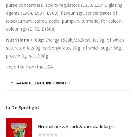
puree concentrate, acidity regulators (E330, E331), glazing
agents (E904, E901, E903), flavourings, concentrates of
(blackcurrant, carrot, apple, pumpkin, turmeric) for colour,
colourings (E172, E150a).
Nutritional/100g:
Energy 1538kJ/362kcal, fat 0g, of which
saturated fats 0g, carbohydrates 90g, of which sugar 66g,
protein 0g, salt 0.08g.
Imported from the USA
AANVULLENDE INFORMATIE
In De Spotlight
Hersluitbare zak spek & chocolade large