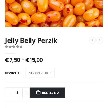
Jelly Belly Perzik
0
out of 5
Prijsklasse:
€
7,50
-
€
15,00
€7,50
tot
GEWICHT
€15,00
BESTEL NU