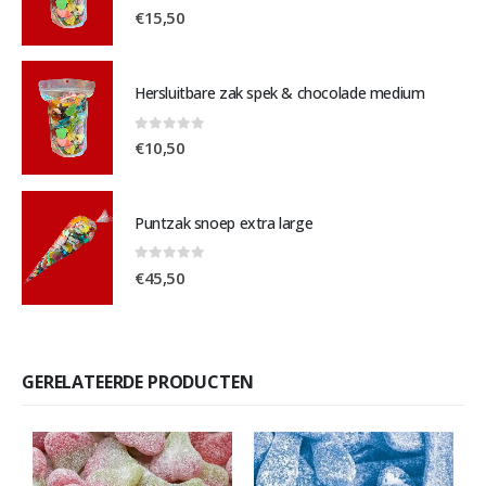
0
out of 5
€
15,50
Hersluitbare zak spek & chocolade medium
0
out of 5
€
10,50
Puntzak snoep extra large
0
out of 5
€
45,50
GERELATEERDE PRODUCTEN