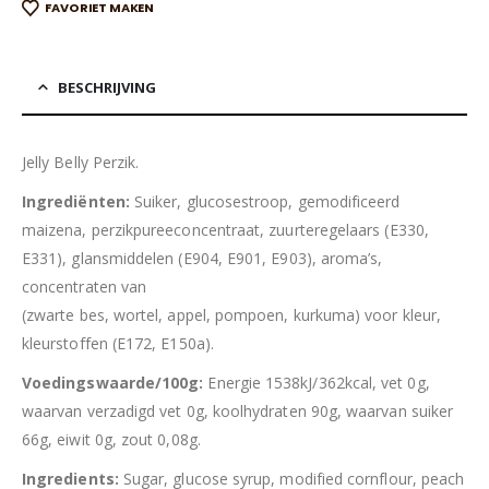
FAVORIET MAKEN
BESCHRIJVING
Jelly Belly Perzik.
Ingrediënten:
Suiker, glucosestroop, gemodificeerd
maizena, perzikpureeconcentraat, zuurteregelaars (E330,
E331), glansmiddelen (E904, E901, E903), aroma’s,
concentraten van
(zwarte bes, wortel, appel, pompoen, kurkuma) voor kleur,
kleurstoffen (E172, E150a).
Voedingswaarde/100g:
Energie 1538kJ/362kcal, vet 0g,
waarvan verzadigd vet 0g, koolhydraten 90g, waarvan suiker
66g, eiwit 0g, zout 0,08g.
Ingredients:
Sugar, glucose syrup, modified cornflour, peach