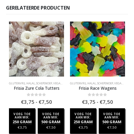
GERELATEERDE PRODUCTEN
GLUTENVRIJ
,
HALAL
,
SCHEPSNOEP
,
VEGAN / VEGGIE
GLUTENVRIJ
,
VEGAN SCHEPSNOEP
,
HALAL
,
SCHEPSNOEP
,
ZUUR
,
VEGAN / VEGGIE
H
Frisia Zure Cola Tutters
Frisia Race Wagens
Prijsklasse:
Prijsklas
0
out of 5
0
out of 5
€
3,75
-
€
7,50
€
3,75
-
€
7,50
€3,75
€3,75
tot
tot
VOEG TOE
VOEG TOE
VOEG TOE
VOEG TOE
€7,50
€7,50
AAN MIX:
AAN MIX:
AAN MIX:
AAN MIX:
250 GRAM
500 GRAM
250 GRAM
500 GRAM
€
3,75
€
7,50
€
3,75
€
7,50