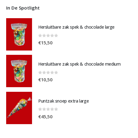
In De Spotlight
Hersluitbare zak spek & chocolade large
0
out of 5
€
15,50
Hersluitbare zak spek & chocolade medium
0
out of 5
€
10,50
Puntzak snoep extra large
0
out of 5
€
45,50