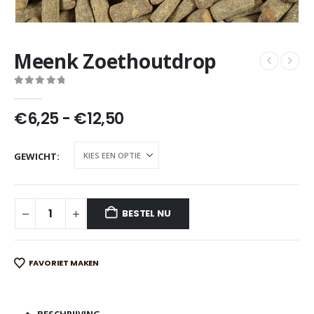
Meenk Zoethoutdrop
0
out of 5
Prijsklasse:
€
6,25
-
€
12,50
€6,25
tot
GEWICHT
€12,50
BESTEL NU
FAVORIET MAKEN