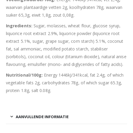
waarvan plantaardige vetten 2g, koolhydraten 78g, waarvan
suiker 65,3g, eiwit 1,8g, zout 0,08g.
Ingredients:
Sugar, molasses, wheat flour, glucose syrup,
liquorice root extract 2.9%, liquorice powder (liquorice root
extract 5.1%, sugar, grape sugar, corn starch) 5.1%, coconut
fat, sal ammoniac, modified potato starch, stabiliser
(sorbitols), coconut oil, colour (titanium dioxide), natural anise
flavouring, emulsifier (mono- and diglycerides of fatty acids).
Nutritional/100g:
Energy 1446kJ/341kcal, fat 2.4g, of which
vegetable fats 2g, carbohydrates 78g, of which sugar 65.3g,
protein 1.8g, salt 0.08g.
AANVULLENDE INFORMATIE