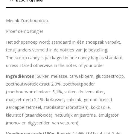
BESCHRIJVING
Meenk Zoethoutdrop.
Proef de nostalgie!
Het schepsnoep wordt standaard in één snoepzak verpakt,
tenzij anders vermeld in de notities van je bestelling.
The scoop candy is packaged in one candy bag as standard,
unless stated otherwise in the notes of your order.
Ingrediënten:
Suiker, melasse, tarwebloem, glucosestroop,
zoethoutwortelextract 2,9%, zoethoutpoeder
(zoethoutwortelextract 5,1%, suiker, druivensuiker,
maïszetmeel) 5,1%, kokosvet, salmiak, gemodificeerd
aardappelzetmeel, stabilisator (sorbitolen), kokosolie,
kleurstof (titaandioxide), natuurlijk anijsaroma, emulgator
(mono- en diglyceriden van vetzuren).
Voedingswaarde/100g:
Energie 1446kJ/341kcal, vet 2,4g,