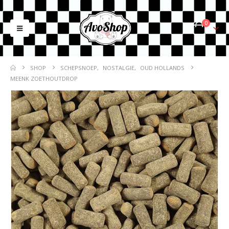
0
SHOP
SCHEPSNOEP
,
NOSTALGIE
,
OUD HOLLANDS
MEENK ZOETHOUTDROP