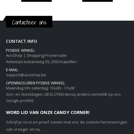
Contacteer ons
CONTACT INFO
FYSIEKE WINKEL:
AvoShop | Shopping Promenade
Antwerpsesteenweg 39, 2950 Kapellen
E-MAIL:
support@avoshop.be
OPENINGSUREN FYSIEKE WINKEL:
Maandag t/m zaterdag: 10u00 - 17u00
Zon- en feestdagen: GESLOTEN (tenzij anders vermeldt op ons
Google profiel)
WORD LID VAN ONZE CANDY CORNER!
Schrijf je nu in en proef samen met ons de zoetste herinneringen
van vroeger en nu.