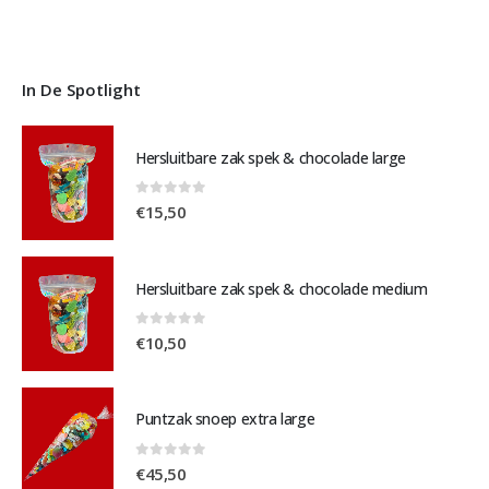
In De Spotlight
Hersluitbare zak spek & chocolade large
0
out of 5
€
15,50
Hersluitbare zak spek & chocolade medium
0
out of 5
€
10,50
Puntzak snoep extra large
0
out of 5
€
45,50