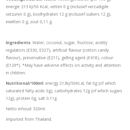
energie 213 kJ/50 Kcal, vetten 0 g (inclusief verzadigde
vetzuren 0 g), koolhydraten 12 g (inclusief suikers 12 g),
eiwitten 0 g, zout 0,11 g.
Ingredients
: Water, coconut, sugar, fructose, acidity
regulators (E330, E327), artificial flavour (cotton candy
flavour), preservative (E211), gelling agent (E418), colour
(E129*). *May have adverse effects on activity and attention
in children.
Nutritional/100ml:
energy 213kJ/50Kcal, fat 0g (of which
saturated fatty acids 0g), carbohydrates 12g (of which sugars
12g), protein 0g, salt 0.11g.
Netto inhoud: 320ml.
Imported from Thailand.