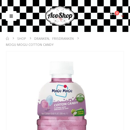
0
SHOP
DRANKEN
,
FRISDRANKEN
MOGU MOGU COTTON CANDY