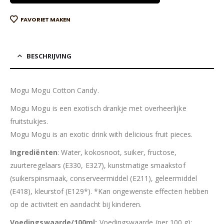
FAVORIET MAKEN
BESCHRIJVING
Mogu Mogu Cotton Candy.
Mogu Mogu is een exotisch drankje met overheerlijke
fruitstukjes.
Mogu Mogu is an exotic drink with delicious fruit pieces.
Ingrediënten
: Water, kokosnoot, suiker, fructose,
zuurteregelaars (E330, E327), kunstmatige smaakstof
(suikerspinsmaak, conserveermiddel (E211), geleermiddel
(E418), kleurstof (E129*). *Kan ongewenste effecten hebben
op de activiteit en aandacht bij kinderen.
Voedingswaarde/100ml:
Voedingswaarde (per 100 g):