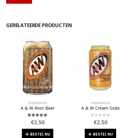
GERELATEERDE PRODUCTEN
FRISDRANKEN
FRISDRANKEN
A & W Root Beer
A & W Cream Soda
F
5.00
out of 5
0
out of 5
€
2,50
€
2,50
BESTEL NU
BESTEL NU