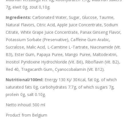
7g, eiwit 0g, zout 0,10g.
Ingredients:
Carbonated Water, Sugar, Glucose, Taurine,
Natural Flavors, Citric Acid, Apple Juice Concentrate, Sodium
Citrate, White Grape Juice Concentrate, Panax Ginseng Flavor,
Potassium Sorbate (Preservative), Caffeine Gum Arabic,
Sucralose, Malic Acid, L-Carnitine L-Tartrate, Niacinamide (Vit.
B3), Ester Gum, Papaya Puree, Mango Puree, Maltodextrin,
Inositol Pyridoxine Hydrochloride (Vit. B6), Riboflavin (Vit. B2),
Red 40, Tragacanth Gum, Cyanocobalamin (Vit. B12).
Nutritional/100ml:
Energy 130 Kj/ 30Kcal, fat 0g, of which
saturated fats 0g, carbohydrates 7.7g, of which sugars 7g,
protein 0g, salt 0.10g.
Netto inhoud: 500 ml
Product from Belgium