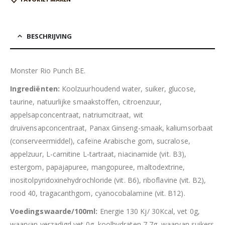
BESCHRIJVING
Monster Rio Punch BE.
Ingrediënten:
Koolzuurhoudend water, suiker, glucose,
taurine, natuurlijke smaakstoffen, citroenzuur,
appelsapconcentraat, natriumcitraat, wit
druivensapconcentraat, Panax Ginseng-smaak, kaliumsorbaat
(conserveermiddel), cafeïne Arabische gom, sucralose,
appelzuur, L-carnitine L-tartraat, niacinamide (vit. B3),
estergom, papajapuree, mangopuree, maltodextrine,
inositolpyridoxinehydrochloride (vit. B6), riboflavine (vit. B2),
rood 40, tragacanthgom, cyanocobalamine (vit. B12).
Voedingswaarde/100ml:
Energie 130 Kj/ 30Kcal, vet 0g,
waarvan verzadigd vet 0g, koolhydraten 7,7g, waarvan suikers