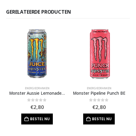
GERELATEERDE PRODUCTEN
ENERGIEDRANKEN
ENERGIEDRANKEN
Monster Aussie Lemonade BE
Monster Pipeline Punch BE
0
out of 5
0
out of 5
€
2,80
€
2,80
BESTEL NU
BESTEL NU