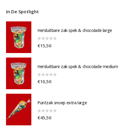
In De Spotlight
Hersluitbare zak spek & chocolade large
0
out of 5
€
15,50
Hersluitbare zak spek & chocolade medium
0
out of 5
€
10,50
Puntzak snoep extra large
0
out of 5
€
45,50