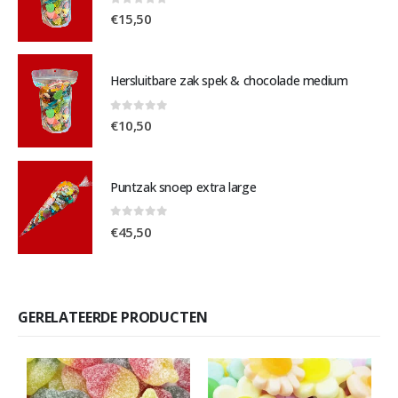
0
out of 5
€
15,50
Hersluitbare zak spek & chocolade medium
0
out of 5
€
10,50
Puntzak snoep extra large
0
out of 5
€
45,50
GERELATEERDE PRODUCTEN