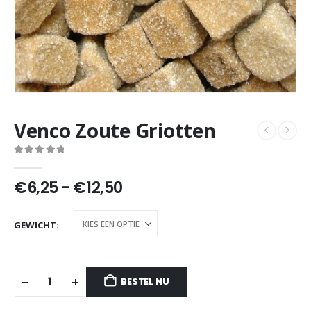
Venco Zoute Griotten
0
out of 5
Prijsklasse:
€
6,25
-
€
12,50
€6,25
tot
GEWICHT
€12,50
BESTEL NU