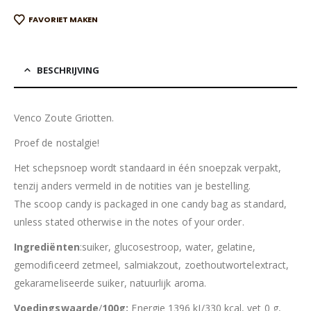
FAVORIET MAKEN
BESCHRIJVING
Venco Zoute Griotten.
Proef de nostalgie!
Het schepsnoep wordt standaard in één snoepzak verpakt,
tenzij anders vermeld in de notities van je bestelling.
The scoop candy is packaged in one candy bag as standard,
unless stated otherwise in the notes of your order.
Ingrediënten
:suiker, glucosestroop, water, gelatine,
gemodificeerd zetmeel, salmiakzout, zoethoutwortelextract,
gekarameliseerde suiker, natuurlijk aroma.
Voedingswaarde
/
100g:
Energie 1396 kJ/330 kcal, vet 0 g,