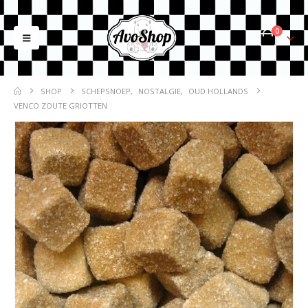
0
SHOP
SCHEPSNOEP
,
NOSTALGIE
,
OUD HOLLANDS
VENCO ZOUTE GRIOTTEN