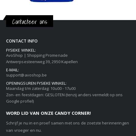
Contacteer ons
CONTACT INFO
FYSIEKE WINKEL:
AvoShop | Shopping Promenade
Antwerpsesteenweg 39, 2950 Kapellen
E-MAIL:
support@avoshop.be
OPENINGSUREN FYSIEKE WINKEL:
Maandag t/m zaterdag: 10u00 - 17u00
Zon- en feestdagen: GESLOTEN (tenzij anders vermeldt op ons
Google profiel)
WORD LID VAN ONZE CANDY CORNER!
Schrijf je nu in en proef samen met ons de zoetste herinneringen
van vroeger en nu.