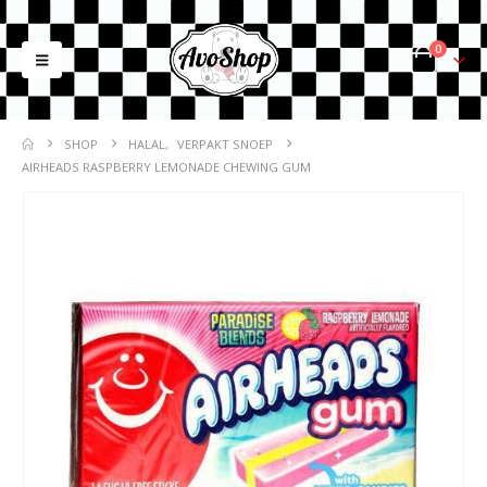
0
SHOP
HALAL
,
VERPAKT SNOEP
AIRHEADS RASPBERRY LEMONADE CHEWING GUM