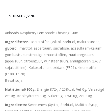
BESCHRIJVING
Airheads Raspberry Lemonade Chewing Gum.
Ingrediënten:
zoetstoffen (xylitol, sorbitol, maltitolsiroop,
glycerol, maltitol, aspartaam, sucralose, acesulfaam-kalium),
gombasis, kunstmatige smaakstoffen, zuurteregelaars
(appelzuur, citroenzuur, wijnsteenzuur), emulgatoren (E407,
sojalecithine), Kokosolie, antioxidant (E321), kleurstoffen
(E100, E120).
Bevat soja.
Nutritional/100g:
Energie 872kJ / 208kcal, Vet 0g, Verzadigd
vet 0g, Koolhydraten 83g, Suiker 0g, Eiwit 0g, Zout 0g.
Ingredients:
Sweeteners (Xylitol, Sorbitol, Maltitol Syrup,