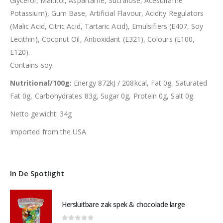
Glycerol, Maltitol, Aspartame, Sucralose, Acesulfame
Potassium), Gum Base, Artificial Flavour, Acidity Regulators
(Malic Acid, Citric Acid, Tartaric Acid), Emulsifiers (E407, Soy
Lecithin), Coconut Oil, Antioxidant (E321), Colours (E100,
E120).
Contains soy.
Nutritional/100g:
Energy 872kJ / 208kcal, Fat 0g, Saturated
Fat 0g, Carbohydrates 83g, Sugar 0g, Protein 0g, Salt 0g.
Netto gewicht: 34g
Imported from the USA
In De Spotlight
Hersluitbare zak spek & chocolade large