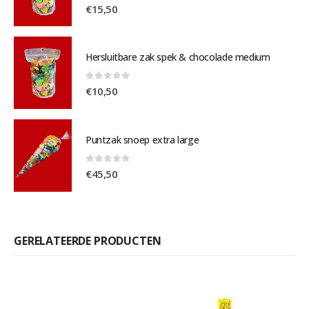
0
out of 5
€
15,50
Hersluitbare zak spek & chocolade medium
0
out of 5
€
10,50
Puntzak snoep extra large
0
out of 5
€
45,50
GERELATEERDE PRODUCTEN