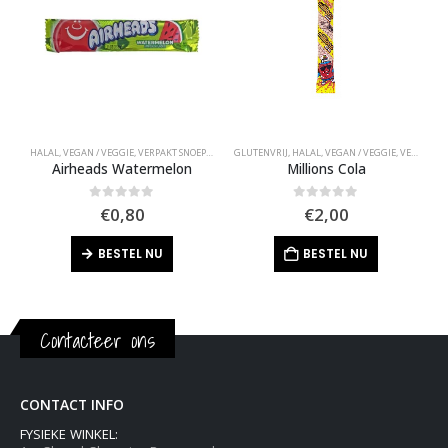
HALAL
,
VEGAN / VEGGIE
,
VERPAKT SNOEP
,
VIRAL SNOEP
GLUTENVRIJ
,
HALAL
,
VEGAN / VEGGIE
,
VERPAKT SNOEP
G
Airheads Watermelon
Millions Cola
0
out of 5
0
out of 5
€
0,80
€
2,00
BESTEL NU
BESTEL NU
Contacteer ons
CONTACT INFO
FYSIEKE WINKEL: