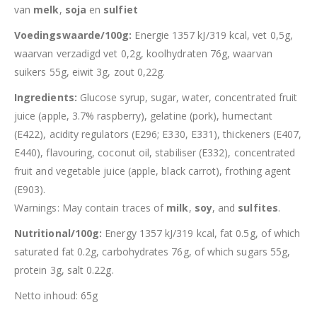
van
melk
,
soja
en
sulfiet
Voedingswaarde/100g:
Energie 1357 kJ/319 kcal, vet 0,5g,
waarvan verzadigd vet 0,2g, koolhydraten 76g, waarvan
suikers 55g, eiwit 3g, zout 0,22g.
Ingredients:
Glucose syrup, sugar, water, concentrated fruit
juice (apple, 3.7% raspberry), gelatine (pork), humectant
(E422), acidity regulators (E296; E330, E331), thickeners (E407,
E440), flavouring, coconut oil, stabiliser (E332), concentrated
fruit and vegetable juice (apple, black carrot), frothing agent
(E903).
Warnings: May contain traces of
milk
,
soy
, and
sulfites
.
Nutritional/100g:
Energy 1357 kJ/319 kcal, fat 0.5g, of which
saturated fat 0.2g, carbohydrates 76g, of which sugars 55g,
protein 3g, salt 0.22g.
Netto inhoud: 65g