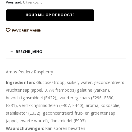
Voorraad:
Uitverkocht
HOUD MIJ OP DE HOOGTE
FAVORIET MAKEN
BESCHRIJVING
Amos Peelerz Raspberry.
Ingrediënten:
Glucosestroop, suiker, water, geconcentreerd
vruchtensap (appel, 3,7% framboos) gelatine (varken),
bevochtiginsmideel (E422),, zuurteregelaars (E296; E330,
E331), verdikkingsmiddelen (E407, E440), aroma, kokosolie,
stabilisator (E332), geconcentreerd fruit- en groentensap
(appel, zwarte wortel), flansmiddel (E903).
Waarschuwingen
: Kan sporen bevatten