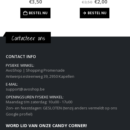
Oorspronkelijk
Huidige
€
3,50
€
2,00
€
3,50
prijs
prijs
was:
is:
BESTEL NU
BESTEL NU
€3,50.
€2,00.
Contacteer ons
CONTACT INFO
FYSIEKE WINKEL:
AvoShop | Shopping Promenade
Antwerpsesteenweg 39, 2950 Kapellen
E-MAIL:
support@avoshop.be
OPENINGSUREN FYSIEKE WINKEL:
Maandag t/m zaterdag: 10u00 - 17u00
Zon- en feestdagen: GESLOTEN (tenzij anders vermeldt op ons
Google profiel)
WORD LID VAN ONZE CANDY CORNER!