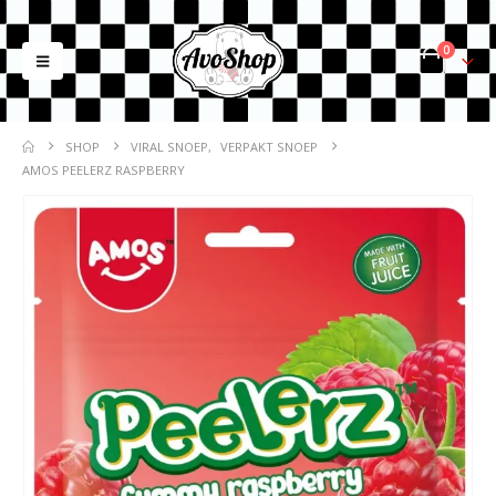
0
SHOP
VIRAL SNOEP
,
VERPAKT SNOEP
AMOS PEELERZ RASPBERRY