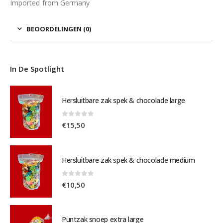
Imported from Germany
BEOORDELINGEN (0)
In De Spotlight
Hersluitbare zak spek & chocolade large
0
out of 5
€
15,50
Hersluitbare zak spek & chocolade medium
0
out of 5
€
10,50
Puntzak snoep extra large