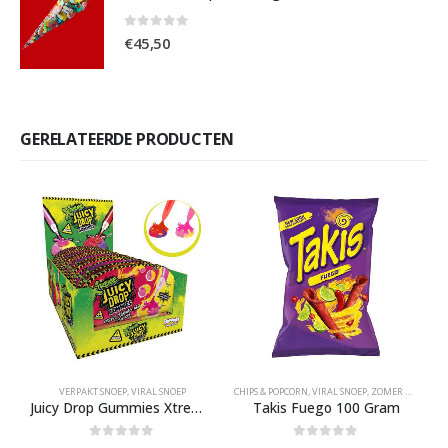
0
out of 5
€
45,50
GERELATEERDE PRODUCTEN
VERPAKT SNOEP
,
VIRAL SNOEP
CHIPS & POPCORN
,
VIRAL SNOEP
,
ZOMER UITVERKOOP
H
Juicy Drop Gummies Xtreme Sour Gel Pen
Takis Fuego 100 Gram
0
out of 5
0
out of 5