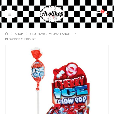
0
SHOP
GLUTENVRIJ
,
VERPAKT SNOEP
BLOW POP CHERRY ICE