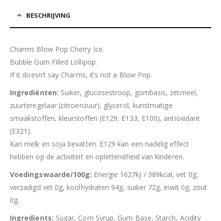
BESCHRIJVING
Charms Blow Pop Cherry Ice.
Bubble Gum Filled Lollipop.
If it doesn’t say Charms, it’s not a Blow Pop.
Ingrediënten:
Suiker, glucosestroop, gombasis, zetmeel,
zuurteregelaar (citroenzuur), glycerol, kunstmatige
smaakstoffen, kleurstoffen (E129, E133, E100), antioxidant
(E321).
Kan melk en soja bevatten. E129 kan een nadelig effect
hebben op de activiteit en oplettendheid van kinderen.
Voedingswaarde/100g:
Energie 1627kJ / 389kcal, vet 0g,
verzadigd vet 0g, koolhydraten 94g, suiker 72g, eiwit 0g, zout
0g.
Ingredients:
Sugar, Corn Syrup, Gum Base, Starch, Acidity