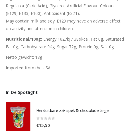
Regulator (Citric Acid), Glycerol, Artificial Flavour, Colours
(E129, E133, E100), Antioxidant (E321).
May contain milk and soy. E129 may have an adverse effect
on activity and attention in children.
Nutritional/100g:
Energy 1627kJ / 389kcal, Fat 0g, Saturated
Fat 0g, Carbohydrate 94g, Sugar 72g, Protein 0g, Salt 0g.
Netto gewicht: 18g
Imported from the USA
In De Spotlight
Hersluitbare zak spek & chocolade large
0
out of 5
€
15,50