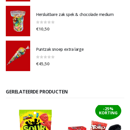
Hersluitbare zak spek & chocolade medium
0
out of 5
€
10,50
Puntzak snoep extra large
0
out of 5
€
45,50
GERELATEERDE PRODUCTEN
-25%
KORTING