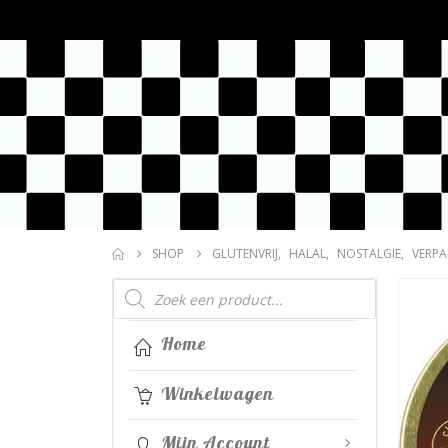
SHOP
GLUTENVRIJ
,
HALAL
,
NOSTALGIE
,
VERPA
Producten
zoeken
Home
Winkelwagen
Mijn Account