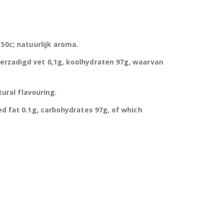
150c; natuurlijk aroma.
verzadigd vet 0,1g, koolhydraten 97g, waarvan
tural flavouring.
ted fat 0.1g, carbohydrates 97g, of which
uitbare zak spek & chocolade large
Hersluitbare zak spek & chocolade large
0
out of 5
€
15,50