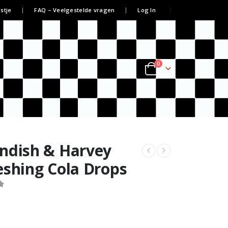
jstje
FAQ – Veelgestelde vragen
Log In
0
ndish & Harvey
eshing Cola Drops