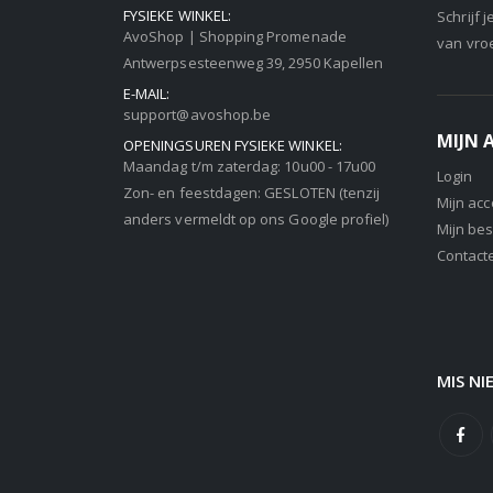
FYSIEKE WINKEL:
Schrijf 
AvoShop | Shopping Promenade
van vro
Antwerpsesteenweg 39, 2950 Kapellen
E-MAIL:
support@avoshop.be
MIJN
OPENINGSUREN FYSIEKE WINKEL:
Maandag t/m zaterdag: 10u00 - 17u00
Login
Zon- en feestdagen: GESLOTEN (tenzij
Mijn ac
anders vermeldt op ons Google profiel)
Mijn bes
Contact
MIS NI