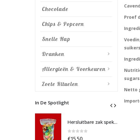
Cavend
Chocolade
Proef 
Chips & Popcorn
Ingredi
Snelle Hap
Voedin
suikers
Dranken
Ingredi
Allergieën & Voorkeuren
Nutriti
sugars 
Zoete Rituelen
Netto 
Import
In De Spotlight
Hersluitbare zak spek & chocolade large
Hersluitbare zak spek & chocolade large
 5
0
out of 5
€
15,50