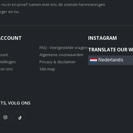
je nu in en proef samen met ons de zoetste herinneringen
eger en nu.
 ACCOUNT
INSTAGRAM
FAQ - Veelgestelde vragen
TRANSLATE OUR W
count
Algemene voorwaarden
Nederlands
tellingen
Privacy & disclaimer
eer ons
Site map
ETS, VOLG ONS