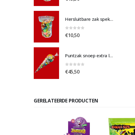
Hersluitbare zak spek & chocolade medium
Hersluitbare zak spek & chocolade medium
 5
0
out of 5
€
10,50
Puntzak snoep extra large
Puntzak snoep extra large
 5
0
out of 5
€
45,50
GERELATEERDE PRODUCTEN
-25%
KORTING