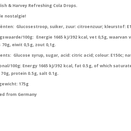
ish & Harvey Refreshing Cola Drops.
de nostalgie!
ënten: Glucosestroop, suiker, zuur: citroenzuur; kleurstof: E
gswaarde/100g: Energie 1665 kJ/392 kcal, vet 0,5g, waarvan 
 70g, eiwit 0,5g, zout 0,1g.
ents: Glucose syrup, sugar, acid: citric acid; colour: E150c; na
onal/100g: Energy 1665 kJ/392 kcal, fat 0.5g, of which satura
70g, protein 0.5g, salt 0.1g.
gewicht: 175g
ed from Germany
Hersluitbare zak spek & chocolade large
Hersl
0
out of 5
0
out of 5
€
15,50
€
15,50