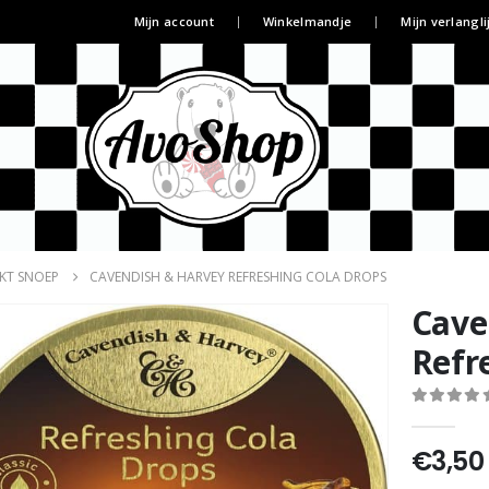
Mijn account
Winkelmandje
Mijn verlangli
KT SNOEP
CAVENDISH & HARVEY REFRESHING COLA DROPS
Cave
Refr
0
out of 5
€
3,50