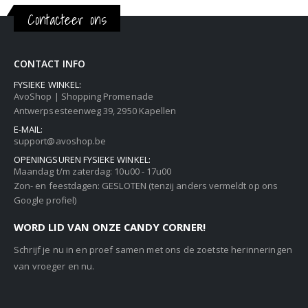
Contacteer ons
CONTACT INFO
FYSIEKE WINKEL:
AvoShop | Shopping Promenade
Antwerpsesteenweg 39, 2950 Kapellen
E-MAIL:
support@avoshop.be
OPENINGSUREN FYSIEKE WINKEL:
Maandag t/m zaterdag: 10u00 - 17u00
Zon- en feestdagen: GESLOTEN (tenzij anders vermeldt op ons
Google profiel)
WORD LID VAN ONZE CANDY CORNER!
Schrijf je nu in en proef samen met ons de zoetste herinneringen
van vroeger en nu.