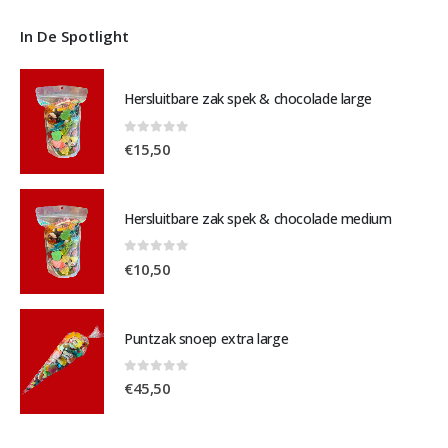
In De Spotlight
Hersluitbare zak spek & chocolade large
0
out of 5
€
15,50
Hersluitbare zak spek & chocolade medium
0
out of 5
€
10,50
Puntzak snoep extra large
0
out of 5
€
45,50