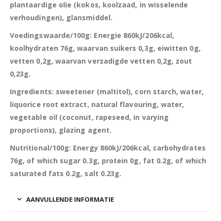
plantaardige olie (kokos, koolzaad, in wisselende
verhoudingen), glansmiddel.
Voedingswaarde/100g: Energie 860kJ/206kcal,
koolhydraten 76g, waarvan suikers 0,3g, eiwitten 0g,
vetten 0,2g, waarvan verzadigde vetten 0,2g, zout
0,23g.
Ingredients: sweetener (maltitol), corn starch, water,
liquorice root extract, natural flavouring, water,
vegetable oil (coconut, rapeseed, in varying
proportions), glazing agent.
Nutritional/100g: Energy 860kJ/206kcal, carbohydrates
76g, of which sugar 0.3g, protein 0g, fat 0.2g, of which
saturated fats 0.2g, salt 0.23g.
AANVULLENDE INFORMATIE