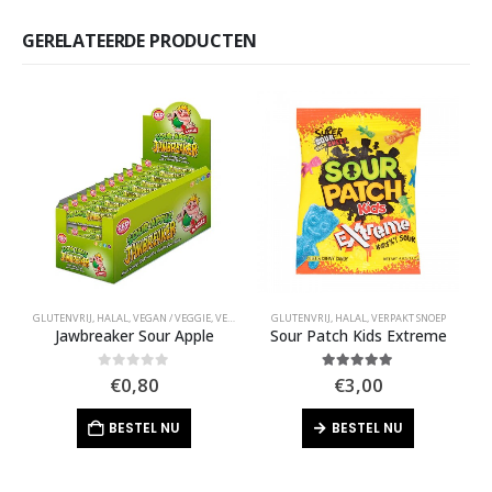
GERELATEERDE PRODUCTEN
GLUTENVRIJ
,
HALAL
,
VEGAN / VEGGIE
,
VERPAKT SNOEP
GLUTENVRIJ
,
HALAL
,
VERPAKT SNOEP
G
Jawbreaker Sour Apple
Sour Patch Kids Extreme
0
out of 5
5.00
out of 5
€
0,80
€
3,00
BESTEL NU
BESTEL NU