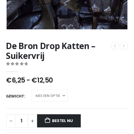
De Bron Drop Katten –
Suikervrij
0
out of 5
Prijsklasse:
€
6,25
-
€
12,50
€6,25
tot
GEWICHT
€12,50
BESTEL NU