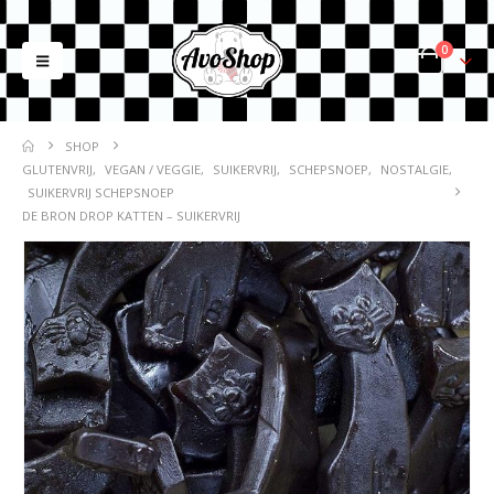
0
SHOP
GLUTENVRIJ
,
VEGAN / VEGGIE
,
SUIKERVRIJ
,
SCHEPSNOEP
,
NOSTALGIE
,
SUIKERVRIJ SCHEPSNOEP
DE BRON DROP KATTEN – SUIKERVRIJ