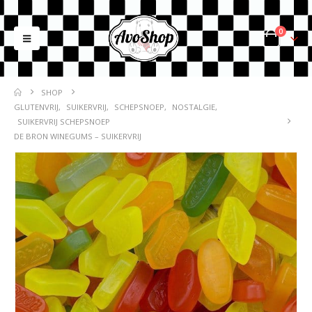
0
SHOP
GLUTENVRIJ
,
SUIKERVRIJ
,
SCHEPSNOEP
,
NOSTALGIE
,
SUIKERVRIJ SCHEPSNOEP
DE BRON WINEGUMS – SUIKERVRIJ