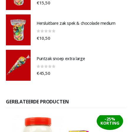
0
out of 5
€
15,50
Hersluitbare zak spek & chocolade medium
0
out of 5
€
10,50
Puntzak snoep extra large
0
out of 5
€
45,50
GERELATEERDE PRODUCTEN
-25%
KORTING