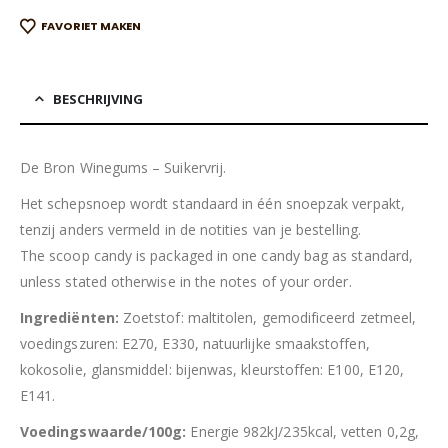
FAVORIET MAKEN
BESCHRIJVING
De Bron Winegums – Suikervrij.
Het schepsnoep wordt standaard in één snoepzak verpakt,
tenzij anders vermeld in de notities van je bestelling.
The scoop candy is packaged in one candy bag as standard,
unless stated otherwise in the notes of your order.
Ingrediënten:
Zoetstof: maltitolen, gemodificeerd zetmeel,
voedingszuren: E270, E330, natuurlijke smaakstoffen,
kokosolie, glansmiddel: bijenwas, kleurstoffen: E100, E120,
E141.
Voedingswaarde/100g:
Energie 982kJ/235kcal, vetten 0,2g,