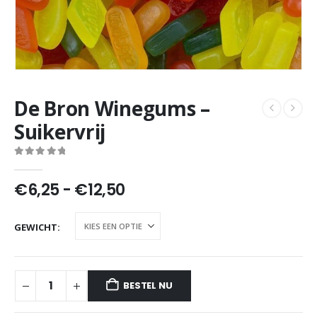
De Bron Winegums –
Suikervrij
0
out of 5
Prijsklasse:
€
6,25
-
€
12,50
€6,25
tot
GEWICHT
€12,50
BESTEL NU