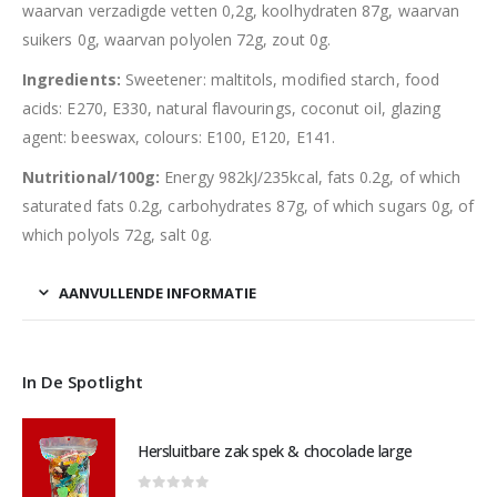
waarvan verzadigde vetten 0,2g, koolhydraten 87g, waarvan
suikers 0g, waarvan polyolen 72g, zout 0g.
Ingredients:
Sweetener: maltitols, modified starch, food
acids: E270, E330, natural flavourings, coconut oil, glazing
agent: beeswax, colours: E100, E120, E141.
Nutritional/100g:
Energy 982kJ/235kcal, fats 0.2g, of which
saturated fats 0.2g, carbohydrates 87g, of which sugars 0g, of
which polyols 72g, salt 0g.
AANVULLENDE INFORMATIE
In De Spotlight
Hersluitbare zak spek & chocolade large