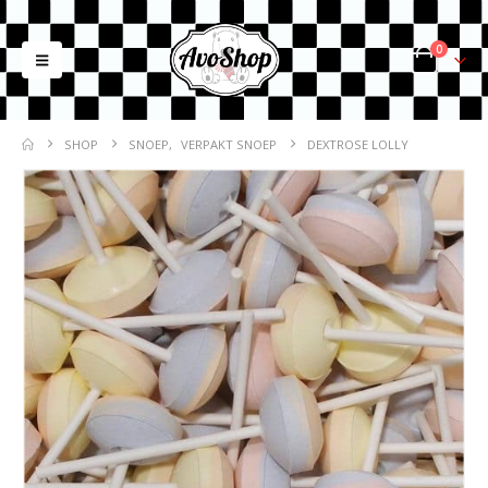
0
SHOP
SNOEP
,
VERPAKT SNOEP
DEXTROSE LOLLY