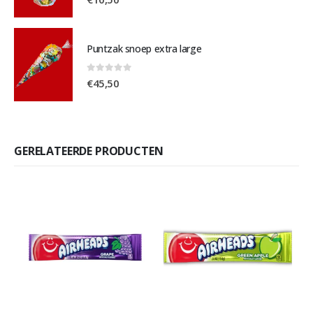
Puntzak snoep extra large
0
out of 5
€
45,50
GERELATEERDE PRODUCTEN