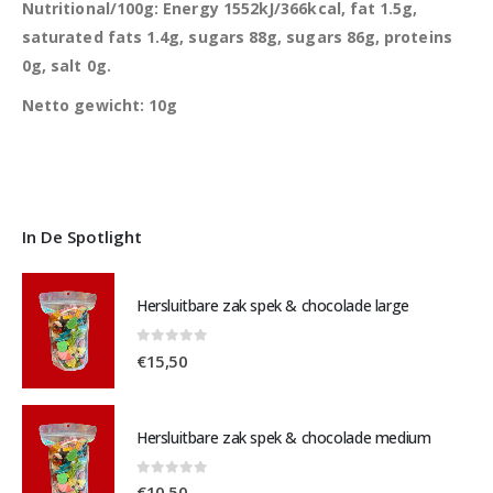
Nutritional/100g: Energy 1552kJ/366kcal, fat 1.5g,
saturated fats 1.4g, sugars 88g, sugars 86g, proteins
0g, salt 0g.
Netto gewicht: 10g
In De Spotlight
Hersluitbare zak spek & chocolade large
0
out of 5
€
15,50
Hersluitbare zak spek & chocolade medium
0
out of 5
€
10,50