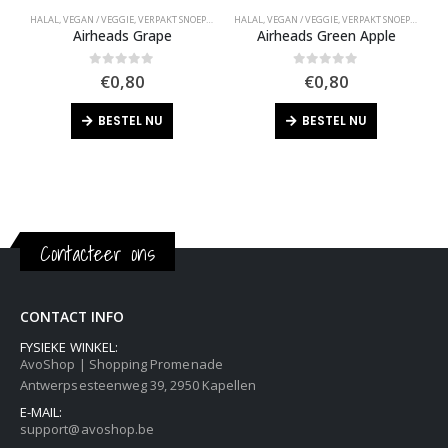
HALAL
,
VEGAN / VEGGIE
,
VERPAKT SNOEP
,
VIRAL SNOEP
HALAL
,
VEGAN / VEGGIE
,
VERPAKT SNOEP
,
VIRAL 
G
Airheads Grape
Airheads Green Apple
0
out of 5
0
out of 5
€
0,80
€
0,80
BESTEL NU
BESTEL NU
Contacteer ons
CONTACT INFO
FYSIEKE WINKEL:
AvoShop | Shopping Promenade
Antwerpsesteenweg 39, 2950 Kapellen
E-MAIL:
support@avoshop.be