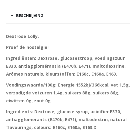
BESCHRIJVING
Dextrose Lolly.
Proef de nostalgie!
Ingrediënten: Dextrose, glucosestroop, voedingszuur
E330, antiagglomérantia (E470b, E471), maltodextrine,
Arômes naturels, kleurstoffen: E160c, E160a, E163.
Voedingswaarde/100g: Energie 1552kJ/366kcal, vet 1,5g,
verzadigde vetzuren 1,4g, suikers 88g, suikers 86g,
eiwitten 0g, zout 0g.
Ingredients: Dextrose, glucose syrup, acidifier E330,
antiagglomerants (E470b, E471), maltodextrin, natural
flavourings, colours: E160c, E160a, E163.D