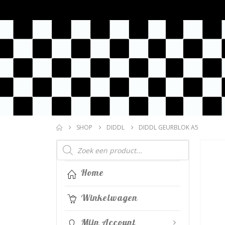
SHOP
DIDDL
DIDDL GEURBLOK A5
Producten
zoeken
Home
Winkelwagen
Mijn Account