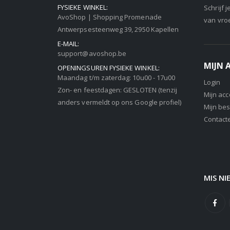
FYSIEKE WINKEL:
Schrijf 
AvoShop | Shopping Promenade
van vro
Antwerpsesteenweg 39, 2950 Kapellen
E-MAIL:
support@avoshop.be
MIJN
OPENINGSUREN FYSIEKE WINKEL:
Maandag t/m zaterdag: 10u00 - 17u00
Login
Zon- en feestdagen: GESLOTEN (tenzij
Mijn ac
anders vermeldt op ons Google profiel)
Mijn bes
Contact
MIS NI