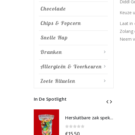
Diddl G
Chocolade
Keuze u
Chips & Popcorn
Laat in
Zolang 
Snelle Hap
Neem vo
Dranken
Allergieën & Voorkeuren
Zoete Rituelen
In De Spotlight
Hersluitbare zak spek & chocolade large
Hersluitbare zak spek & chocolade large
 5
0
out of 5
€
15,50