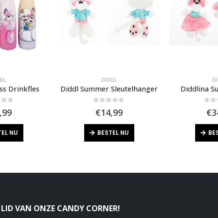
DL
DIDDL
D
ss Drinkfles
Diddl Summer Sleutelhanger
Diddlina 
of 5
0
out of 5
0
out
,99
€
14,99
€
3
TEL NU
BESTEL NU
BE
LID VAN ONZE CANDY CORNER!