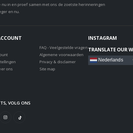
je nu in en proef samen met ons de zoetste herinneringen
eger en nu.
 ACCOUNT
INSTAGRAM
FAQ - Veelgestelde vragen
TRANSLATE OUR W
count
Algemene voorwaarden
Nederlands
tellingen
Privacy & disclaimer
eer ons
Site map
ETS, VOLG ONS