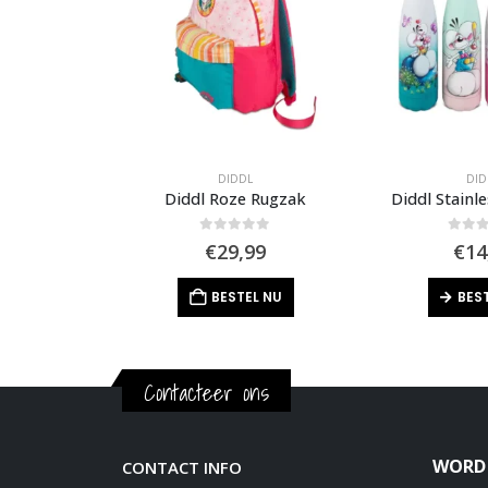
L
DIDDL
DID
blok A6
Diddl Roze Rugzak
Diddl Stainle
f 5
0
out of 5
0
out 
99
€
29,99
€
14
L NU
BESTEL NU
BES
Contacteer ons
WORD 
CONTACT INFO