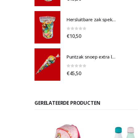
Hersluitbare zak spek & chocolade medium
Hersluitbare zak spek & chocolade medium
 5
0
out of 5
€
10,50
Puntzak snoep extra large
Puntzak snoep extra large
 5
0
out of 5
€
45,50
GERELATEERDE PRODUCTEN