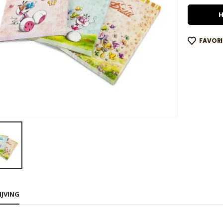
H
FAVOR
IJVING