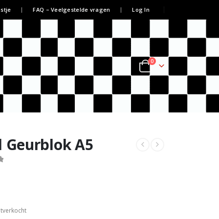
jstje
FAQ – Veelgestelde vragen
Log In
0
l Geurblok A5
itverkocht