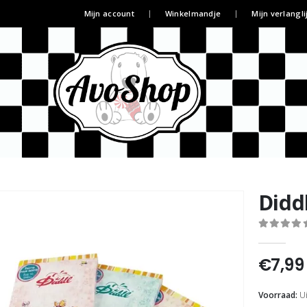
Mijn account
Winkelmandje
Mijn verlangli
Didd
0
out of 5
€
7,99
Voorraad:
U