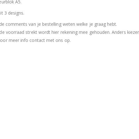
eurblok A5.
it 3 designs.
 de comments van je bestelling weten welke je graag hebt.
de voorraad strekt wordt hier rekening mee gehouden. Anders kiezen
or meer info contact met ons op.
Hersluitbare zak spek & chocolade large
Hersl
0
out of 5
0
out of 5
€
15,50
€
15,50