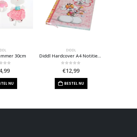
IDDL
DIDDL
Summer 30cm
Diddl Hardcover A4 Notitieboek
 of 5
0
out of 5
0
ou
4,99
€
12,99
€
STEL NU
BESTEL NU
B