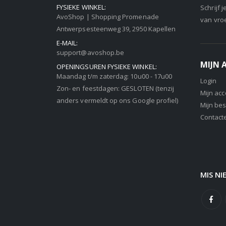
FYSIEKE WINKEL:
Schrijf 
AvoShop | Shopping Promenade
van vro
Antwerpsesteenweg 39, 2950 Kapellen
E-MAIL:
support@avoshop.be
MIJN
OPENINGSUREN FYSIEKE WINKEL:
Maandag t/m zaterdag: 10u00 - 17u00
Login
Zon- en feestdagen: GESLOTEN (tenzij
Mijn ac
anders vermeldt op ons Google profiel)
Mijn bes
Contact
MIS NI