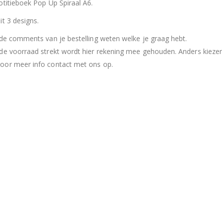
otitieboek Pop Up Spiraal A6.
it 3 designs.
 de comments van je bestelling weten welke je graag hebt.
de voorraad strekt wordt hier rekening mee gehouden. Anders kiezen
or meer info contact met ons op.
Hersluitbare zak spek & chocolade large
Hersl
0
out of 5
0
out of 5
€
15,50
€
15,50