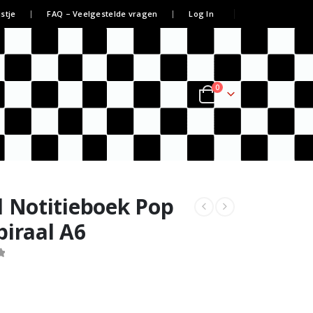
jstje
FAQ – Veelgestelde vragen
Log In
0
l Notitieboek Pop
piraal A6