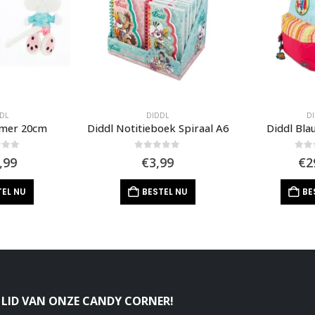
DL
DIDDL
D
mmer 20cm
Diddl Notitieboek Spiraal A6
Diddl Bl
of 5
0
out of 5
0
out
,99
€
3,99
€
2
TEL NU
BESTEL NU
BE
LID VAN ONZE CANDY CORNER!