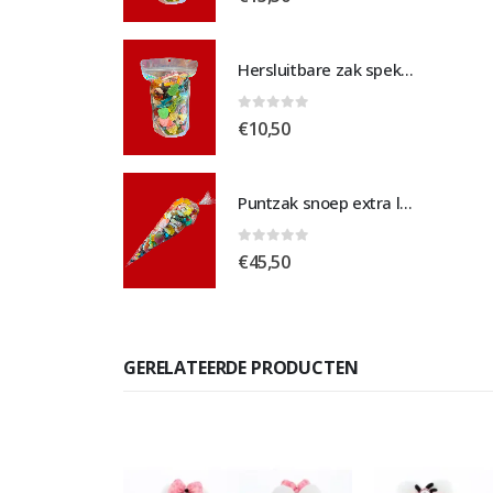
Hersluitbare zak spek & chocolade medium
Hersluitbare zak spek & chocolade medium
 5
0
out of 5
€
10,50
Puntzak snoep extra large
Puntzak snoep extra large
 5
0
out of 5
€
45,50
GERELATEERDE PRODUCTEN