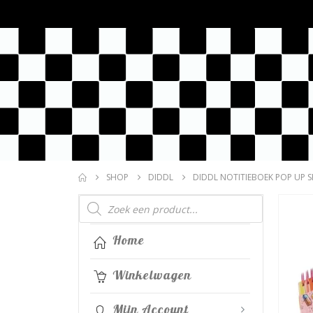
SHOP
DIDDL
DIDDL NOTITIEBOEK POP UP S
Producten
zoeken
Home
Winkelwagen
Mijn Account