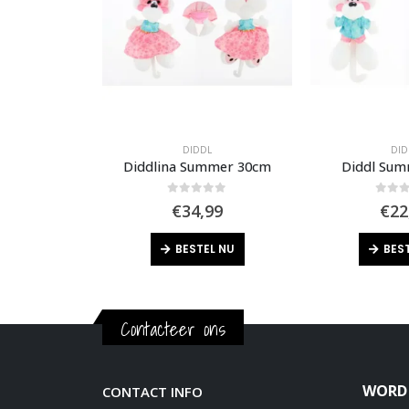
L
DIDDL
DID
 20cm
Diddlina Summer 30cm
Diddl Su
f 5
0
out of 5
0
out 
99
€
34,99
€
22
L NU
BESTEL NU
BES
Contacteer ons
WORD 
CONTACT INFO