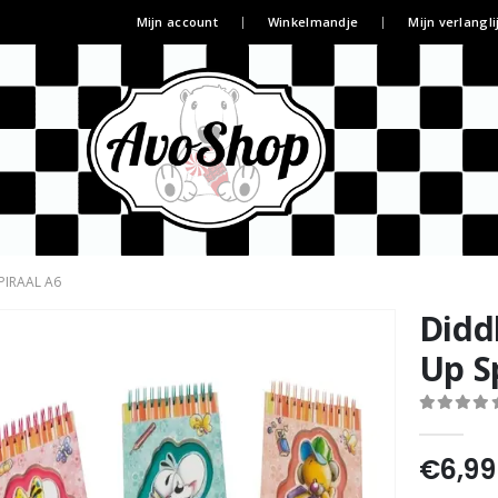
Mijn account
Winkelmandje
Mijn verlangli
PIRAAL A6
Didd
Up S
0
out of 5
€
6,99