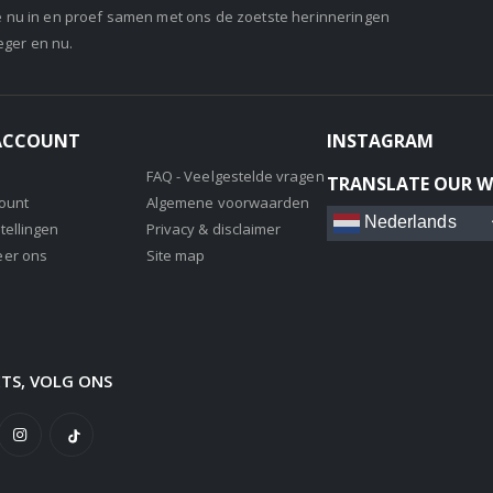
je nu in en proef samen met ons de zoetste herinneringen
eger en nu.
 ACCOUNT
INSTAGRAM
FAQ - Veelgestelde vragen
TRANSLATE OUR W
count
Algemene voorwaarden
Nederlands
tellingen
Privacy & disclaimer
eer ons
Site map
ETS, VOLG ONS