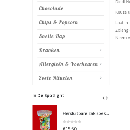
Diddl N
Chocolade
Keuze u
Chips & Popcorn
Laat in
Zolang 
Snelle Hap
Neem vo
Dranken
Allergieën & Voorkeuren
Zoete Rituelen
In De Spotlight
Hersluitbare zak spek & chocolade large
Hersluitbare zak spek & chocolade large
 5
0
out of 5
€
15,50