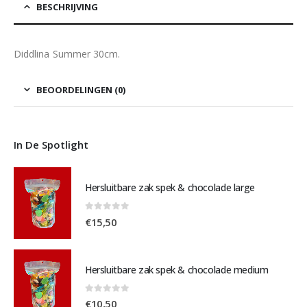
BESCHRIJVING
Diddlina Summer 30cm.
BEOORDELINGEN (0)
In De Spotlight
Hersluitbare zak spek & chocolade large
0
out of 5
€
15,50
Hersluitbare zak spek & chocolade medium
0
out of 5
€
10,50