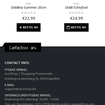
DIDDL
DIDDL
Diddlina Summer 20cm
Diddl Schrijfset
0
out of 5
0
out of 5
€
22,99
€
24,99
BESTEL NU
BESTEL NU
Contacteer ons
CONTACT INFO
FYSIEKE WINKEL:
AvoShop | Shopping Promenade
Antwerpsesteenweg 39, 2950 Kapellen
E-MAIL:
support@avoshop.be
OPENINGSUREN FYSIEKE WINKEL:
Maandag t/m zaterdag: 10u00 - 17u00
Zon- en feestdagen: GESLOTEN (tenzij anders vermeldt op ons