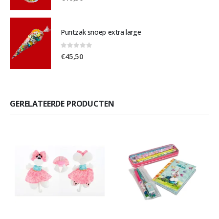
Puntzak snoep extra large
0
out of 5
€
45,50
GERELATEERDE PRODUCTEN