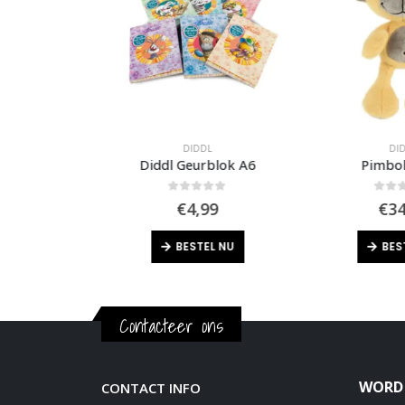
L
DIDDL
DID
Diddl Uitwisbare Draaidop Pen
Diddl Geurblok A6
Pimbol
f 5
0
out of 5
0
out 
99
€
4,99
€
34
EL NU
BESTEL NU
BES
Contacteer ons
WORD 
CONTACT INFO