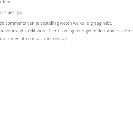
otlood.
it 4 designs.
 de comments van je bestelling weten welke je graag hebt.
de voorraad strekt wordt hier rekening mee gehouden. Anders kiezen
or meer info contact met ons op.
Hersluitbare zak spek & chocolade large
Hersl
0
out of 5
0
out of 5
€
15,50
€
15,50