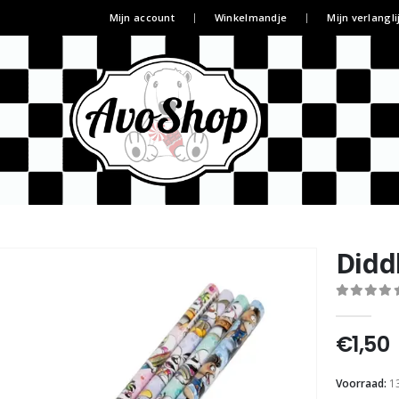
Mijn account
Winkelmandje
Mijn verlangli
Didd
0
out of 5
€
1,50
Voorraad:
1