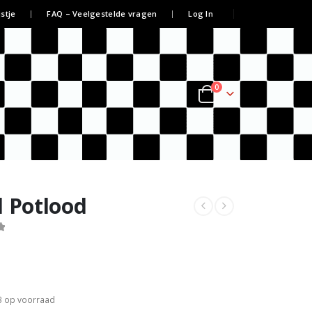
jstje
FAQ – Veelgestelde vragen
Log In
0
l Potlood
3 op voorraad