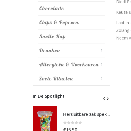
Diddl P
Chocolade
Keuze u
Chips & Popcorn
Laat in
Zolang 
Snelle Hap
Neem vo
Dranken
Allergieën & Voorkeuren
Zoete Rituelen
In De Spotlight
Hersluitbare zak spek & chocolade large
Hersluitbare zak spek & chocolade large
 5
0
out of 5
€
15,50