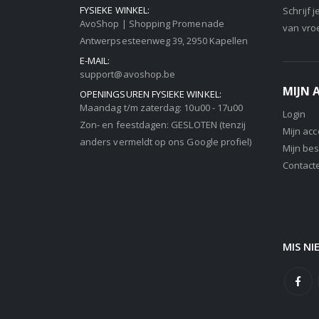
FYSIEKE WINKEL:
Schrijf 
AvoShop | Shopping Promenade
van vro
Antwerpsesteenweg 39, 2950 Kapellen
E-MAIL:
support@avoshop.be
MIJN
OPENINGSUREN FYSIEKE WINKEL:
Maandag t/m zaterdag: 10u00 - 17u00
Login
Zon- en feestdagen: GESLOTEN (tenzij
Mijn ac
anders vermeldt op ons Google profiel)
Mijn bes
Contact
MIS NI