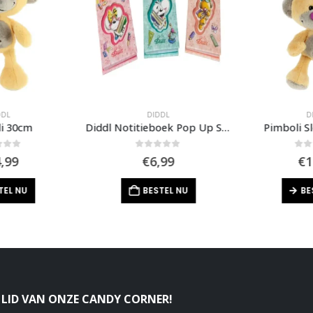
DL
DIDDL
D
i 30cm
Diddl Notitieboek Pop Up Spiraal A6
Pimboli S
of 5
0
out of 5
0
out
,99
€
6,99
€
1
TEL NU
BESTEL NU
BE
LID VAN ONZE CANDY CORNER!