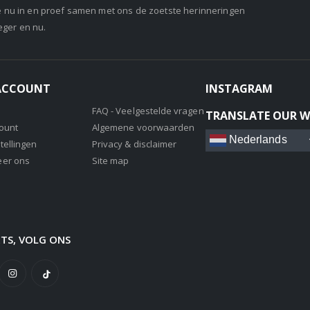
je nu in en proef samen met ons de zoetste herinneringen
eger en nu.
 ACCOUNT
INSTAGRAM
FAQ - Veelgestelde vragen
TRANSLATE OUR W
count
Algemene voorwaarden
Nederlands
tellingen
Privacy & disclaimer
eer ons
Site map
ETS, VOLG ONS