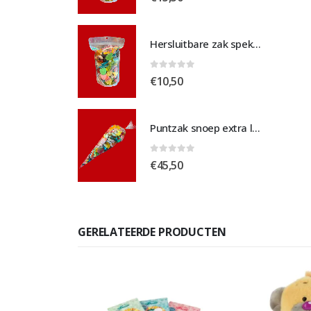
Hersluitbare zak spek & chocolade medium
Hersluitbare zak spek & chocolade medium
 5
0
out of 5
€
10,50
Puntzak snoep extra large
Puntzak snoep extra large
 5
0
out of 5
€
45,50
GERELATEERDE PRODUCTEN