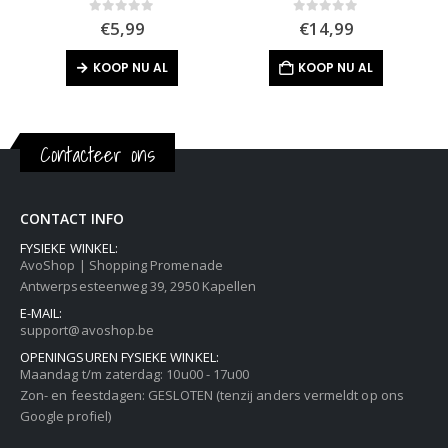
0
out of 5
0
out of 5
€
5,99
€
14,99
KOOP NU AL
KOOP NU AL
Contacteer ons
CONTACT INFO
FYSIEKE WINKEL:
AvoShop | Shopping Promenade
Antwerpsesteenweg 39, 2950 Kapellen
E-MAIL:
support@avoshop.be
OPENINGSUREN FYSIEKE WINKEL:
Maandag t/m zaterdag: 10u00 - 17u00
Zon- en feestdagen: GESLOTEN (tenzij anders vermeldt op ons
Google profiel)