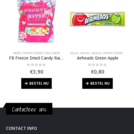
SNOEP
,
VERPAKT SNOEP
,
VIRAL SNOEP
HALAL
,
VEGAN / VEGGIE
,
VERPAKT SNOEP
,
VIRAL 
H
FB Freeze Dried Candy Rainbow Sweet Candy
Airheads Green Apple
0
out of 5
0
out of 5
€
3,90
€
0,80
BESTEL NU
BESTEL NU
Contacteer ons
CONTACT INFO