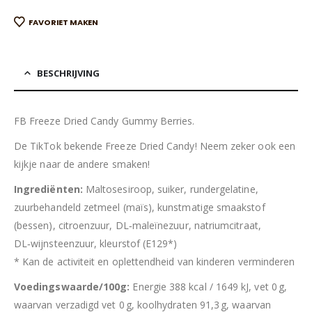
FAVORIET MAKEN
BESCHRIJVING
FB Freeze Dried Candy Gummy Berries.
De TikTok bekende Freeze Dried Candy! Neem zeker ook een
kijkje naar de andere smaken!
Ingrediënten:
Maltosesiroop, suiker, rundergelatine,
zuurbehandeld zetmeel (maïs), kunstmatige smaakstof
(bessen), citroenzuur, DL‑maleïnezuur, natriumcitraat,
DL‑wijnsteenzuur, kleurstof (E129*)
*
Kan de activiteit en oplettendheid van kinderen verminderen
Voedingswaarde/100g:
Energie 388 kcal / 1649 kJ, vet 0 g,
waarvan verzadigd vet 0 g, koolhydraten 91,3 g, waarvan