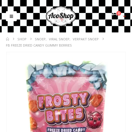
0
SHOP
SNOEP
,
VIRAL SNOEP
,
VERPAKT SNOEP
FB FREEZE DRIED CANDY GUMMY BERRIES