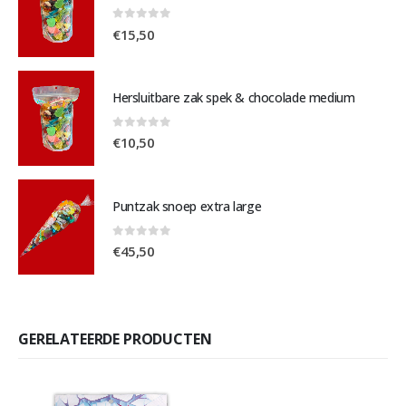
0
out of 5
€
15,50
Hersluitbare zak spek & chocolade medium
0
out of 5
€
10,50
Puntzak snoep extra large
0
out of 5
€
45,50
GERELATEERDE PRODUCTEN