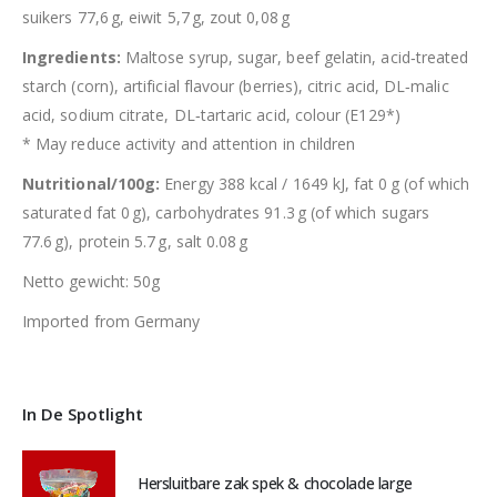
suikers 77,6 g, eiwit 5,7 g, zout 0,08 g
Ingredients:
Maltose syrup, sugar, beef gelatin, acid‑treated
starch (corn), artificial flavour (berries), citric acid, DL‑malic
acid, sodium citrate, DL‑tartaric acid, colour (E129*)
*
May reduce activity and attention in children
Nutritional/100g:
Energy 388 kcal / 1649 kJ, fat 0 g (of which
saturated fat 0 g), carbohydrates 91.3 g (of which sugars
77.6 g), protein 5.7 g, salt 0.08 g
Netto gewicht: 50g
Imported from Germany
In De Spotlight
Hersluitbare zak spek & chocolade large