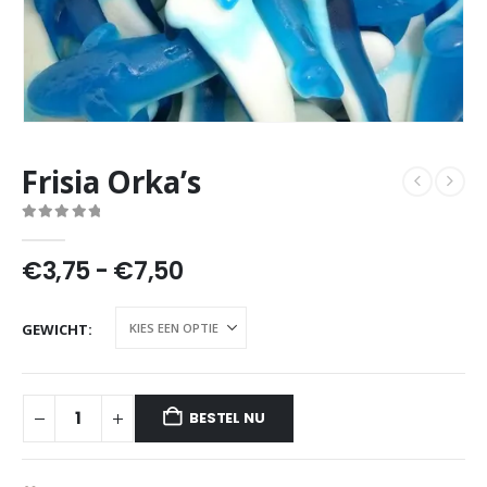
Frisia Orka’s
0
out of 5
Prijsklasse:
€
3,75
-
€
7,50
€3,75
tot
GEWICHT
€7,50
BESTEL NU