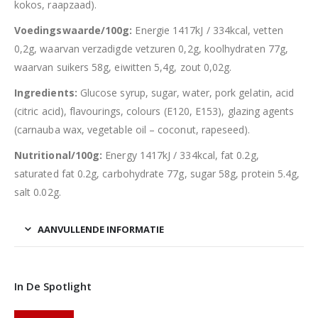
kokos, raapzaad).
Voedingswaarde/100g:
Energie 1417kJ / 334kcal, vetten
0,2g, waarvan verzadigde vetzuren 0,2g, koolhydraten 77g,
waarvan suikers 58g, eiwitten 5,4g, zout 0,02g.
Ingredients:
Glucose syrup, sugar, water, pork gelatin, acid
(citric acid), flavourings, colours (E120, E153), glazing agents
(carnauba wax, vegetable oil – coconut, rapeseed).
Nutritional/100g:
Energy 1417kJ / 334kcal, fat 0.2g,
saturated fat 0.2g, carbohydrate 77g, sugar 58g, protein 5.4g,
salt 0.02g.
AANVULLENDE INFORMATIE
In De Spotlight