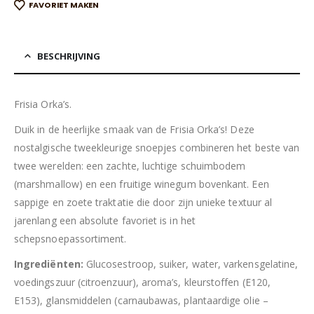
FAVORIET MAKEN
BESCHRIJVING
Frisia Orka’s.
Duik in de heerlijke smaak van de Frisia Orka’s! Deze
nostalgische tweekleurige snoepjes combineren het beste van
twee werelden: een zachte, luchtige schuimbodem
(marshmallow) en een fruitige winegum bovenkant. Een
sappige en zoete traktatie die door zijn unieke textuur al
jarenlang een absolute favoriet is in het
schepsnoepassortiment.
Ingrediënten:
Glucosestroop, suiker, water, varkensgelatine,
voedingszuur (citroenzuur), aroma’s, kleurstoffen (E120,
E153), glansmiddelen (carnaubawas, plantaardige olie –