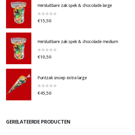
Hersluitbare zak spek & chocolade large
0
out of 5
€
15,50
Hersluitbare zak spek & chocolade medium
0
out of 5
€
10,50
Puntzak snoep extra large
0
out of 5
€
45,50
GERELATEERDE PRODUCTEN