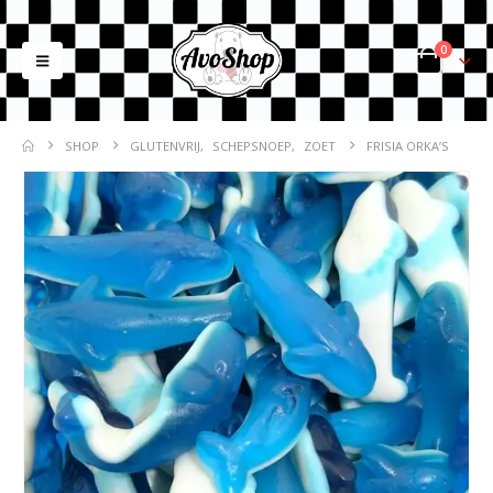
0
SHOP
GLUTENVRIJ
,
SCHEPSNOEP
,
ZOET
FRISIA ORKA’S