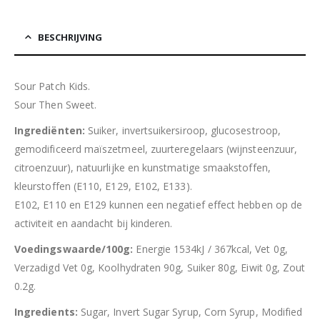
BESCHRIJVING
Sour Patch Kids.
Sour Then Sweet.
Ingrediënten:
Suiker, invertsuikersiroop, glucosestroop,
gemodificeerd maïszetmeel, zuurteregelaars (wijnsteenzuur,
citroenzuur), natuurlijke en kunstmatige smaakstoffen,
kleurstoffen (E110, E129, E102, E133).
E102, E110 en E129 kunnen een negatief effect hebben op de
activiteit en aandacht bij kinderen.
Voedingswaarde/100g:
Energie 1534kJ / 367kcal, Vet 0g,
Verzadigd Vet 0g, Koolhydraten 90g, Suiker 80g, Eiwit 0g, Zout
0.2g.
Ingredients:
Sugar, Invert Sugar Syrup, Corn Syrup, Modified