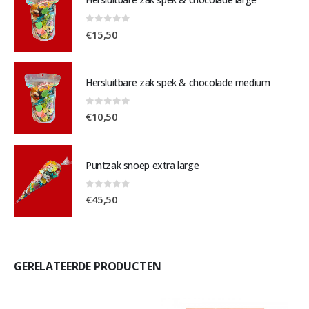
0
out of 5
€
15,50
Hersluitbare zak spek & chocolade medium
0
out of 5
€
10,50
Puntzak snoep extra large
0
out of 5
€
45,50
GERELATEERDE PRODUCTEN