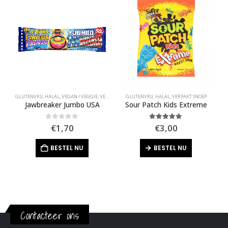
GLUTENVRIJ
,
HALAL
,
VEGAN / VEGGIE
,
VERPAKT SNOEP
GLUTENVRIJ
,
HALAL
,
VERPAKT SNOEP
G
Jawbreaker Jumbo USA
Sour Patch Kids Extreme
F
0
out of 5
5.00
out of 5
€
1,70
€
3,00
BESTEL NU
BESTEL NU
Contacteer ons