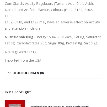
Corn Starch, Acidity Regulators (Tartaric Acid, Citric Acid),
Natural and Artificial Flavour, Colours (E110, E129, E102,
E133).
E102, E110, and E129 may have an adverse effect on activity
and attention in children.
Nutritional/100g:
Energy 1534kJ / 367kcal, Fat 0g, Saturated
Fat 0g, Carbohydrates 90g, Sugar 80g, Protein 0g, Salt 0.2g.
Netto gewicht: 141g
Imported from the USA
BEOORDELINGEN (0)
In De Spotlight
Hersluitbare zak spek & chocolade large