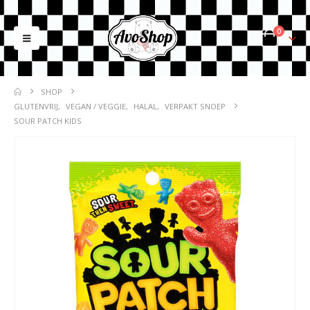
0
SHOP
GLUTENVRIJ
,
VEGAN / VEGGIE
,
HALAL
,
VERPAKT SNOEP
SOUR PATCH KIDS