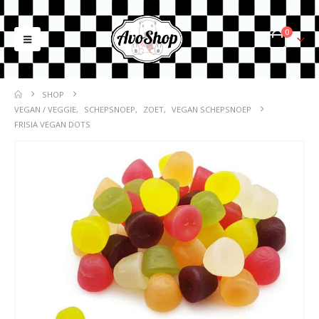
0
SHOP
VEGAN / VEGGIE
,
SCHEPSNOEP
,
ZOET
,
VEGAN SCHEPSNOEP
FRISIA VEGAN DOTS