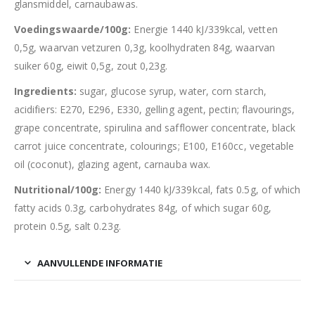
glansmiddel, carnaubawas.
Voedingswaarde/100g:
Energie 1440 kJ/339kcal, vetten
0,5g, waarvan vetzuren 0,3g, koolhydraten 84g, waarvan
suiker 60g, eiwit 0,5g, zout 0,23g.
Ingredients:
sugar, glucose syrup, water, corn starch,
acidifiers: E270, E296, E330, gelling agent, pectin; flavourings,
grape concentrate, spirulina and safflower concentrate, black
carrot juice concentrate, colourings; E100, E160cc, vegetable
oil (coconut), glazing agent, carnauba wax.
Nutritional/100g:
Energy 1440 kJ/339kcal, fats 0.5g, of which
fatty acids 0.3g, carbohydrates 84g, of which sugar 60g,
protein 0.5g, salt 0.23g.
AANVULLENDE INFORMATIE