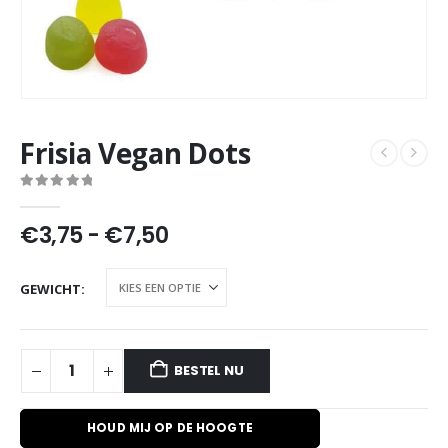
Frisia Vegan Dots
0
out of 5
Prijsklasse:
€
3,75
-
€
7,50
€3,75
tot
GEWICHT
€7,50
BESTEL NU
HOUD MIJ OP DE HOOGTE