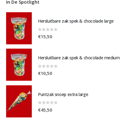
In De Spotlight
Hersluitbare zak spek & chocolade large
0
out of 5
€
15,50
Hersluitbare zak spek & chocolade medium
0
out of 5
€
10,50
Puntzak snoep extra large
0
out of 5
€
45,50