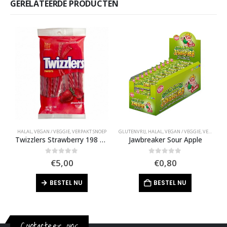
GERELATEERDE PRODUCTEN
HALAL
,
VEGAN / VEGGIE
,
VERPAKT SNOEP
GLUTENVRIJ
,
HALAL
,
VEGAN / VEGGIE
,
VERPAKT SNOEP
Twizzlers Strawberry 198 Gram
Jawbreaker Sour Apple
0
out of 5
0
out of 5
€
5,00
€
0,80
BESTEL NU
BESTEL NU
Contacteer ons