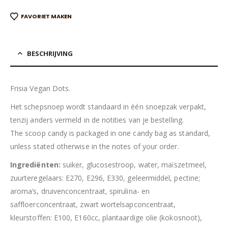
FAVORIET MAKEN
BESCHRIJVING
Frisia Vegan Dots.
Het schepsnoep wordt standaard in één snoepzak verpakt,
tenzij anders vermeld in de notities van je bestelling.
The scoop candy is packaged in one candy bag as standard,
unless stated otherwise in the notes of your order.
Ingrediënten:
suiker, glucosestroop, water, maïszetmeel,
zuurteregelaars: E270, E296, E330, geleermiddel, pectine;
aroma’s, druivenconcentraat, spirulina- en
saffloerconcentraat, zwart wortelsapconcentraat,
kleurstoffen: E100, E160cc, plantaardige olie (kokosnoot),