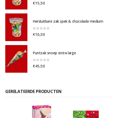
0
out of 5
€
15,50
Hersluitbare zak spek & chocolade medium
0
out of 5
€
10,50
Puntzak snoep extra large
0
out of 5
€
45,50
GERELATEERDE PRODUCTEN