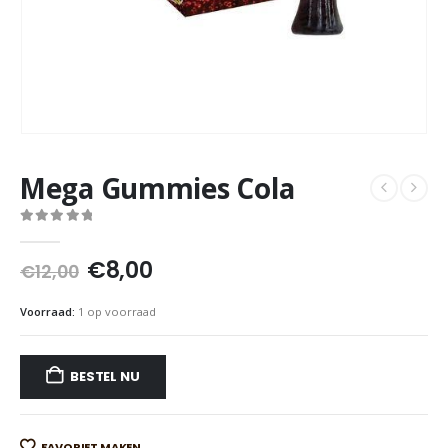
Mega Gummies Cola
0
out of 5
Oorspronkelijke
Huidige
€
8,00
€
12,00
prijs
prijs
was:
is:
Voorraad:
1 op voorraad
€12,00.
€8,00.
BESTEL NU
FAVORIET MAKEN