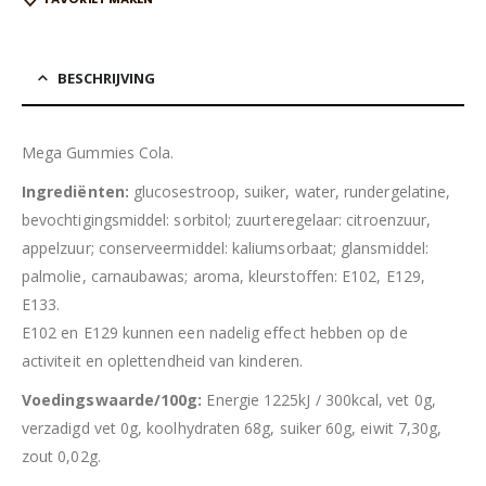
BESCHRIJVING
Mega Gummies Cola.
Ingrediënten:
glucosestroop, suiker, water, rundergelatine,
bevochtigingsmiddel: sorbitol; zuurteregelaar: citroenzuur,
appelzuur; conserveermiddel: kaliumsorbaat; glansmiddel:
palmolie, carnaubawas; aroma, kleurstoffen: E102, E129,
E133.
E102 en E129 kunnen een nadelig effect hebben op de
activiteit en oplettendheid van kinderen.
Voedingswaarde/100g:
Energie 1225kJ / 300kcal, vet 0g,
verzadigd vet 0g, koolhydraten 68g, suiker 60g, eiwit 7,30g,
zout 0,02g.