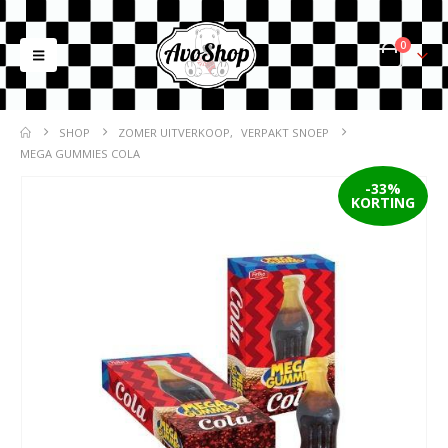
0
SHOP
ZOMER UITVERKOOP
,
VERPAKT SNOEP
MEGA GUMMIES COLA
-33%
KORTING