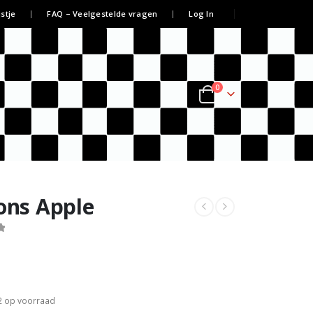
jstje
FAQ – Veelgestelde vragen
Log In
0
ions Apple
2 op voorraad