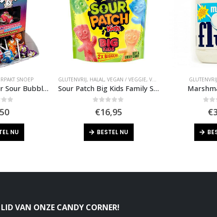
ERPAKT SNOEP
GLUTENVRIJ
,
HALAL
,
VEGAN / VEGGIE
,
VERPAKT SNOEP
GLUTENVRI
Warheads Super Sour Bubble Gum Pops
Sour Patch Big Kids Family Size
Marshma
of 5
0
out of 5
0
out
,50
€
16,95
€
TEL NU
BESTEL NU
BE
LID VAN ONZE CANDY CORNER!