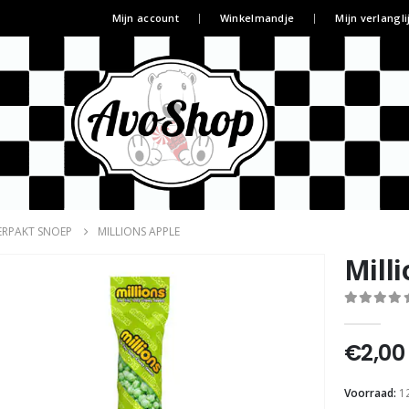
Mijn account
Winkelmandje
Mijn verlangli
ERPAKT SNOEP
MILLIONS APPLE
Mill
0
out of 5
€
2,00
Voorraad:
1