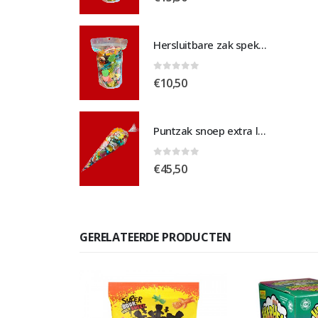
Hersluitbare zak spek & chocolade medium
Hersluitbare zak spek & chocolade medium
 5
0
out of 5
€
10,50
Puntzak snoep extra large
Puntzak snoep extra large
 5
0
out of 5
€
45,50
GERELATEERDE PRODUCTEN