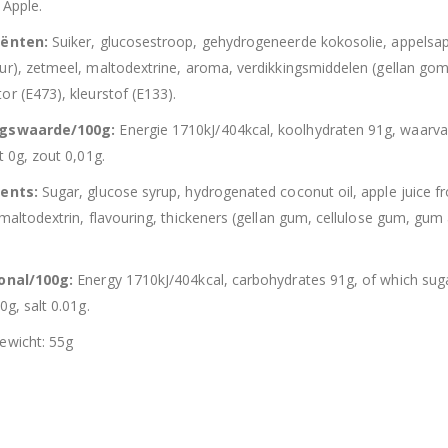
 Apple.
iënten:
Suiker, glucosestroop, gehydrogeneerde kokosolie, appelsap 
ur), zetmeel, maltodextrine, aroma, verdikkingsmiddelen (gellan gom
or (E473), kleurstof (E133).
ngswaarde/100g:
Energie 1710kJ/404kcal, koolhydraten 91g, waarva
t 0g, zout 0,01g.
ients:
Sugar, glucose syrup, hydrogenated coconut oil, apple juice fro
maltodextrin, flavouring, thickeners (gellan gum, cellulose gum, gum a
ional/100g:
Energy 1710kJ/404kcal, carbohydrates 91g, of which sugar
0g, salt 0.01g.
ewicht: 55g
Hersluitbare zak spek & chocolade large
Hersl
0
out of 5
0
out of 5
€
15,50
€
15,50