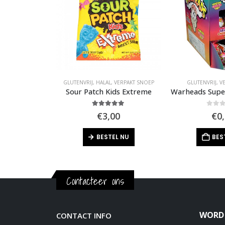
GAN / VEGGIE
,
VERPAKT SNOEP
GLUTENVRIJ
,
HALAL
,
VERPAKT SNOEP
GLUTENVRIJ
,
V
h Kids
Sour Patch Kids Extreme
f 5
5.00
out of 5
0
out 
50
€
3,00
€
0
L NU
BESTEL NU
BES
Contacteer ons
WORD 
CONTACT INFO