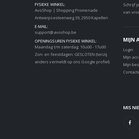
FYSIEKE WINKEL:
Schrijf 
AvoShop | Shopping Promenade
van vro
Antwerpsesteenweg 39, 2950 Kapellen
E-MAIL:
support@avoshop.be
MIJN
OPENINGSUREN FYSIEKE WINKEL:
Maandag t/m zaterdag: 10u00 - 17u00
Login
Zon- en feestdagen: GESLOTEN (tenzij
Mijn ac
anders vermeldt op ons Google profiel)
Mijn bes
Contact
MIS NI