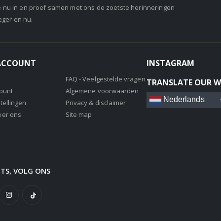
je nu in en proef samen met ons de zoetste herinneringen
eger en nu.
 ACCOUNT
INSTAGRAM
FAQ - Veelgestelde vragen
TRANSLATE OUR W
count
Algemene voorwaarden
Nederlands
tellingen
Privacy & disclaimer
eer ons
Site map
ETS, VOLG ONS