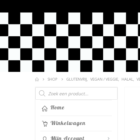
SHOP
GLUTENVRIJ
,
VEGAN / VEGGIE
,
HALAL
,
V
Producten
zoeken
Home
Winkelwagen
Mijn Account