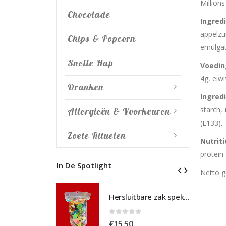
Millions
Chocolade
Ingred
appelzu
Chips & Popcorn
emulgat
Snelle Hap
Voedi
4g, eiwi
Dranken
Ingred
starch, 
Allergieën & Voorkeuren
(E133).
Zoete Rituelen
Nutrit
protein 
In De Spotlight
Netto g
Hersluitbare zak spek & chocolade large
Hersluitbare zak spek & chocolade large
 5
0
out of 5
€
15,50