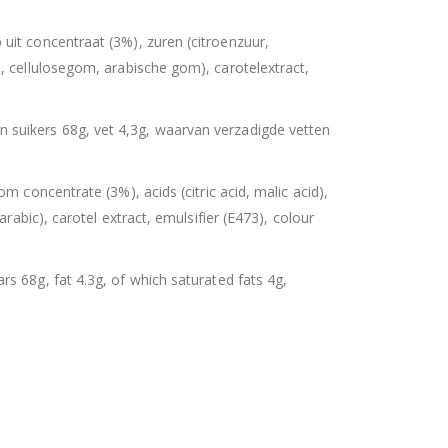
uit concentraat (3%), zuren (citroenzuur,
, cellulosegom, arabische gom), carotelextract,
n suikers 68g, vet 4,3g, waarvan verzadigde vetten
m concentrate (3%), acids (citric acid, malic acid),
rabic), carotel extract, emulsifier (E473), colour
s 68g, fat 4.3g, of which saturated fats 4g,
uitbare zak spek & chocolade large
Hersluitbare zak spek & chocolade large
0
out of 5
€
15,50