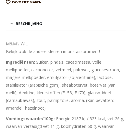
FAVORIET MAKEN
BESCHRIJVING
M&M’s Wit.
Bekijk ook de andere kleuren in ons assortiment!
Ingrediënten:
Suiker, pinda’s, cacaomassa, volle
melkpoeder, cacaoboter, zetmeel, palmvet, glucosestroop,
magere melkpoeder, emulgator (sojalecithine), lactose,
stabilisator (arabische gom), sheabotervet, botervet (van
melk), dextrine, kleurstoffen (E153, E170), glansmiddel
(carnaubawas), zout, palmpitolie, aroma. (Kan bevatten:
amandel, hazelnoot).
Voedingswaarde/100g:
Energie 2187 kJ / 523 kcal, vet 26 g,
waarvan verzadigd vet 11 g, koolhydraten 60 g, waarvan