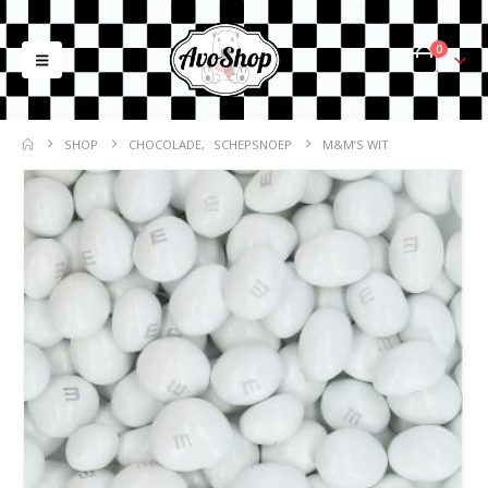
0
SHOP
CHOCOLADE
,
SCHEPSNOEP
M&M’S WIT