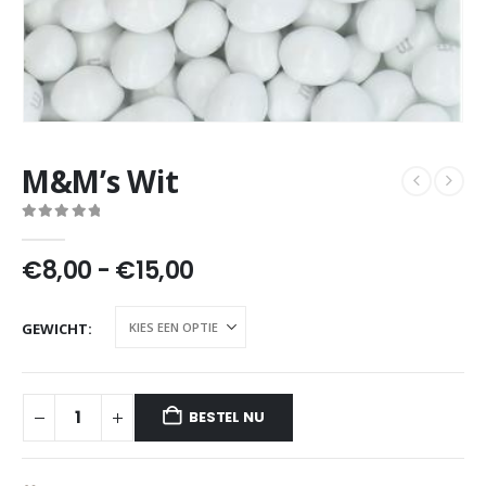
M&M’s Wit
0
out of 5
Prijsklasse:
€
8,00
-
€
15,00
€8,00
tot
GEWICHT
€15,00
BESTEL NU