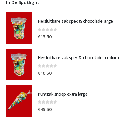
In De Spotlight
Hersluitbare zak spek & chocolade large
0
out of 5
€
15,50
Hersluitbare zak spek & chocolade medium
0
out of 5
€
10,50
Puntzak snoep extra large
0
out of 5
€
45,50