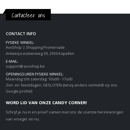
Contacteer ons
CONTACT INFO
FYSIEKE WINKEL:
AvoShop | Shopping Promenade
Antwerpsesteenweg 39, 2950 Kapellen
E-MAIL:
support@avoshop.be
OPENINGSUREN FYSIEKE WINKEL:
Maandag t/m zaterdag: 10u00 - 17u00
Zon- en feestdagen: GESLOTEN (tenzij anders vermeldt op ons
Google profiel)
WORD LID VAN ONZE CANDY CORNER!
Schrijf je nu in en proef samen met ons de zoetste herinneringen
van vroeger en nu.