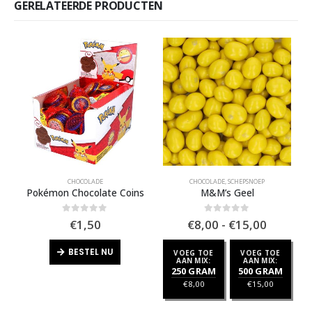
GERELATEERDE PRODUCTEN
CHOCOLADE
CHOCOLADE
,
SCHEPSNOEP
Pokémon Chocolate Coins
M&M’s Geel
Prijskla
0
out of 5
0
out of 5
€
1,50
€
8,00
-
€
15,00
€8,00
tot
BESTEL NU
VOEG TOE
VOEG TOE
€15,00
AAN MIX:
AAN MIX:
250 GRAM
500 GRAM
€
8,00
€
15,00