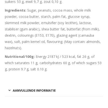
suikers 53 g, eiwit 9,7 g, zout 0,10 g.
Ingredients:
Sugar, peanuts, cocoa mass, whole milk
powder, cocoa butter, starch, palm fat, glucose syrup,
skimmed milk powder, emulsifier (soy lecithin), lactose,
stabiliser (gum arabic), shea butter fat, butterfat (from milk),
dextrin, colourings (E153, E170), glazing agent (carnauba
wax), salt, palm kernel oil, flavouring. (May contain: almonds,
hazelnuts).
Nutritional/100g:
Energy 2187 kJ / 523 kcal, fat 26 g, of
which saturates 11 g, carbohydrates 60 g, of which sugars 53
g, protein 9.7 g, salt 0.10 g.
AANVULLENDE INFORMATIE