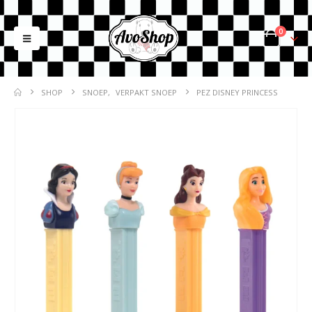
0
SHOP
SNOEP
,
VERPAKT SNOEP
PEZ DISNEY PRINCESS