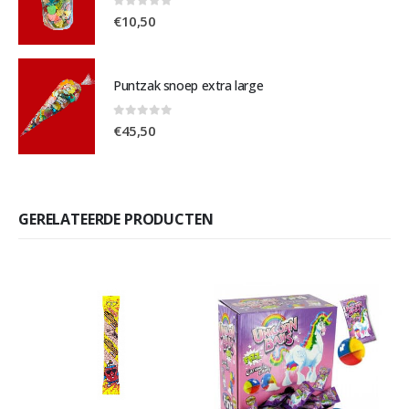
0
out of 5
€
10,50
Puntzak snoep extra large
0
out of 5
€
45,50
GERELATEERDE PRODUCTEN