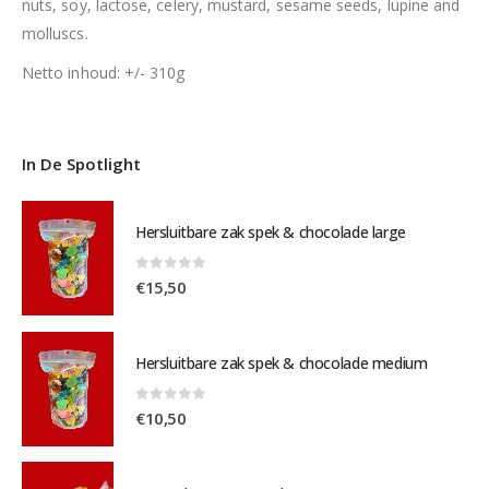
nuts, soy, lactose, celery, mustard, sesame seeds, lupine and
molluscs.
Netto inhoud: +/- 310g
In De Spotlight
Hersluitbare zak spek & chocolade large
0
out of 5
€
15,50
Hersluitbare zak spek & chocolade medium
0
out of 5
€
10,50