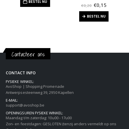
BESTEL NU
€0,20.
€0,15.
Oorspronkelijk
Huidige
0
out of 5
€
0,15
€
0,20
prijs
prijs
was:
is:
BESTEL NU
€0,20.
€0,15.
Contacteer ons
CONTACT INFO
FYSIEKE WINKEL:
AvoShop | Shopping Promenade
Antwerpsesteenweg 39, 2950 Kapellen
E-MAIL:
support@avoshop.be
OPENINGSUREN FYSIEKE WINKEL:
Maandag t/m zaterdag: 10u00 - 17u00
Zon- en feestdagen: GESLOTEN (tenzij anders vermeldt op ons