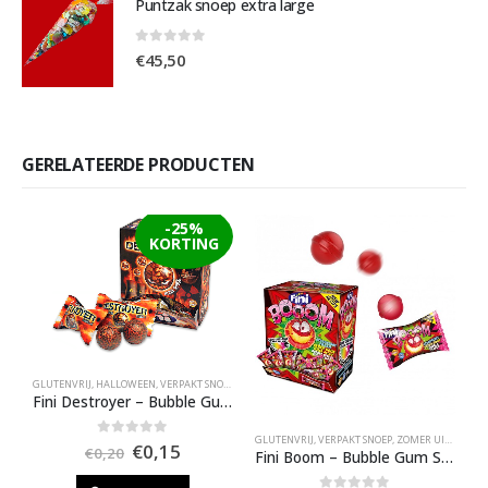
Puntzak snoep extra large
0
out of 5
€
45,50
GERELATEERDE PRODUCTEN
-25%
KORTING
GLUTENVRIJ
,
HALLOWEEN
,
VERPAKT SNOEP
,
ZOMER UITVERKOOP
Fini Destroyer – Bubble Gum
GLUTENVRIJ
,
VERPAKT SNOEP
,
ZOMER UITVERKOOP
Oorspronkelijke
Huidige
0
out of 5
€
0,15
€
0,20
Fini Boom – Bubble Gum Strawberry
prijs
prijs
was:
is: