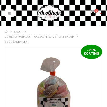
0
SHOP
ZOMER UITVERKOOP
,
CADEAUTIPS
,
VERPAKT SNOEP
SOUR CANDY MIX
-23%
KORTING