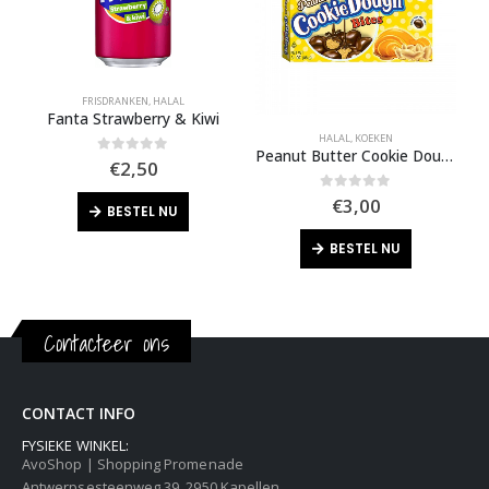
FRISDRANKEN
,
HALAL
Fanta Strawberry & Kiwi
HALAL
,
KOEKEN
H
Peanut Butter Cookie Dough Bites
0
out of 5
€
2,50
0
out of 5
€
3,00
BESTEL NU
BESTEL NU
Contacteer ons
CONTACT INFO
FYSIEKE WINKEL:
AvoShop | Shopping Promenade
Antwerpsesteenweg 39, 2950 Kapellen