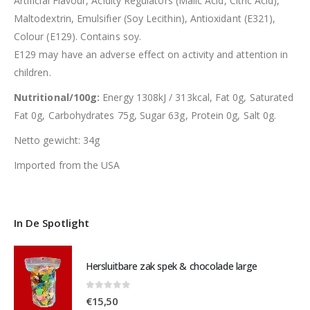
Artificial Flavour, Acidity Regulators (Malic Acid, Citric Acid),
Maltodextrin, Emulsifier (Soy Lecithin), Antioxidant (E321),
Colour (E129). Contains soy.
E129 may have an adverse effect on activity and attention in
children.
Nutritional/100g:
Energy 1308kJ / 313kcal, Fat 0g, Saturated
Fat 0g, Carbohydrates 75g, Sugar 63g, Protein 0g, Salt 0g.
Netto gewicht: 34g
Imported from the USA
In De Spotlight
Hersluitbare zak spek & chocolade large
0
out of 5
€
15,50