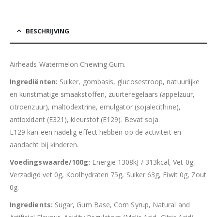
BESCHRIJVING
Airheads Watermelon Chewing Gum.
Ingrediënten:
Suiker, gombasis, glucosestroop, natuurlijke
en kunstmatige smaakstoffen, zuurteregelaars (appelzuur,
citroenzuur), maltodextrine, emulgator (sojalecithine),
antioxidant (E321), kleurstof (E129). Bevat soja.
E129 kan een nadelig effect hebben op de activiteit en
aandacht bij kinderen.
Voedingswaarde/100g:
Energie 1308kJ / 313kcal, Vet 0g,
Verzadigd vet 0g, Koolhydraten 75g, Suiker 63g, Eiwit 0g, Zout
0g.
Ingredients:
Sugar, Gum Base, Corn Syrup, Natural and