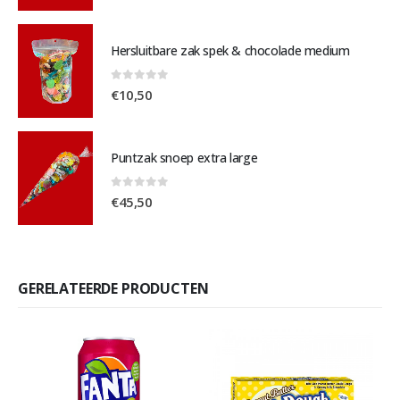
Hersluitbare zak spek & chocolade medium
0
out of 5
€
10,50
Puntzak snoep extra large
0
out of 5
€
45,50
GERELATEERDE PRODUCTEN