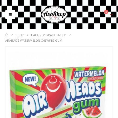
0
SHOP
HALAL
,
VERPAKT SNOEP
AIRHEADS WATERMELON CHEWING GUM