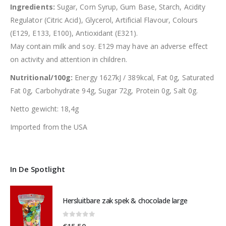
Ingredients:
Sugar, Corn Syrup, Gum Base, Starch, Acidity
Regulator (Citric Acid), Glycerol, Artificial Flavour, Colours
(E129, E133, E100), Antioxidant (E321).
May contain milk and soy. E129 may have an adverse effect
on activity and attention in children.
Nutritional/100g:
Energy 1627kJ / 389kcal, Fat 0g, Saturated
Fat 0g, Carbohydrate 94g, Sugar 72g, Protein 0g, Salt 0g.
Netto gewicht: 18,4g
Imported from the USA
In De Spotlight
Hersluitbare zak spek & chocolade large
0
out of 5
€
15,50