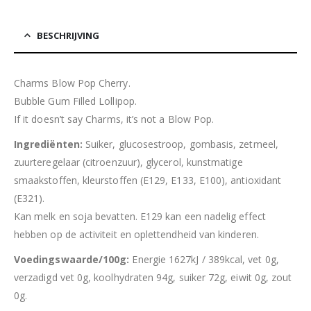
BESCHRIJVING
Charms Blow Pop Cherry.
Bubble Gum Filled Lollipop.
If it doesn’t say Charms, it’s not a Blow Pop.
Ingrediënten:
Suiker, glucosestroop, gombasis, zetmeel,
zuurteregelaar (citroenzuur), glycerol, kunstmatige
smaakstoffen, kleurstoffen (E129, E133, E100), antioxidant
(E321).
Kan melk en soja bevatten. E129 kan een nadelig effect
hebben op de activiteit en oplettendheid van kinderen.
Voedingswaarde/100g:
Energie 1627kJ / 389kcal, vet 0g,
verzadigd vet 0g, koolhydraten 94g, suiker 72g, eiwit 0g, zout
0g.