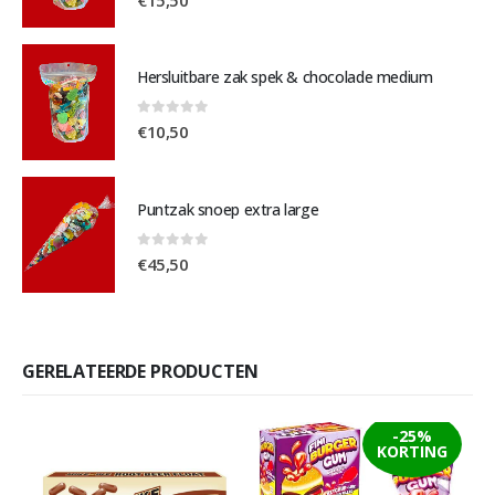
Hersluitbare zak spek & chocolade medium
0
out of 5
€
10,50
Puntzak snoep extra large
0
out of 5
€
45,50
GERELATEERDE PRODUCTEN
-25%
KORTING