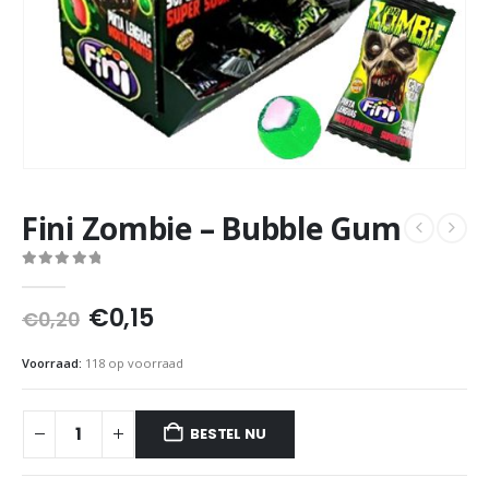
Fini Zombie – Bubble Gum
0
out of 5
Oorspronkelijke
Huidige
€
0,15
€
0,20
prijs
prijs
was:
is:
Voorraad:
118 op voorraad
€0,20.
€0,15.
BESTEL NU