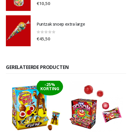
0
out of 5
€
10,50
Puntzak snoep extra large
0
out of 5
€
45,50
GERELATEERDE PRODUCTEN
-25%
KORTING