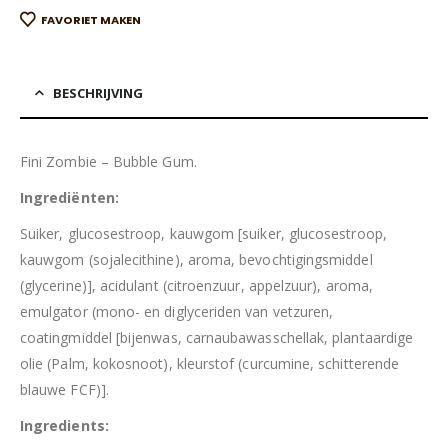
FAVORIET MAKEN
BESCHRIJVING
Fini Zombie – Bubble Gum.
Ingrediënten:
Suiker, glucosestroop, kauwgom [suiker, glucosestroop,
kauwgom (sojalecithine), aroma, bevochtigingsmiddel
(glycerine)], acidulant (citroenzuur, appelzuur), aroma,
emulgator (mono- en diglyceriden van vetzuren,
coatingmiddel [bijenwas, carnaubawasschellak, plantaardige
olie (Palm, kokosnoot), kleurstof (curcumine, schitterende
blauwe FCF)].
Ingredients: