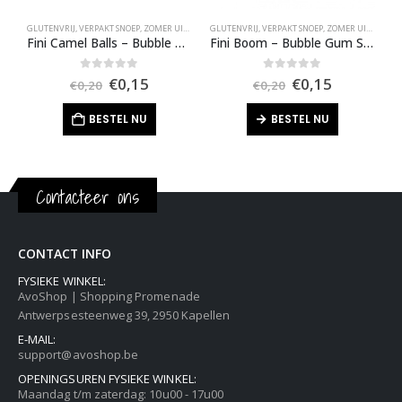
GLUTENVRIJ
,
VERPAKT SNOEP
,
ZOMER UITVERKOOP
GLUTENVRIJ
,
VERPAKT SNOEP
,
ZOMER UITVERKOOP
G
Fini Camel Balls – Bubble Gum
Fini Boom – Bubble Gum Strawberry
F
Oorspronkelijke
Huidige
Oorspronkelijk
Huidige
0
out of 5
0
out of 5
€
0,15
€
0,15
€
0,20
€
0,20
prijs
prijs
prijs
prijs
was:
is:
was:
is:
BESTEL NU
BESTEL NU
€0,20.
€0,15.
€0,20.
€0,15.
Contacteer ons
CONTACT INFO
FYSIEKE WINKEL:
AvoShop | Shopping Promenade
Antwerpsesteenweg 39, 2950 Kapellen
E-MAIL:
support@avoshop.be
OPENINGSUREN FYSIEKE WINKEL:
Maandag t/m zaterdag: 10u00 - 17u00