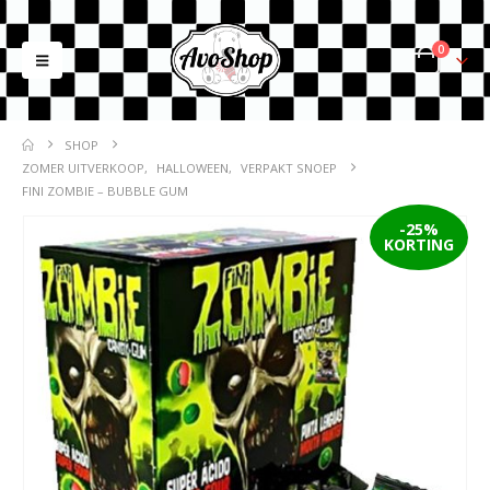
0
SHOP
ZOMER UITVERKOOP
,
HALLOWEEN
,
VERPAKT SNOEP
FINI ZOMBIE – BUBBLE GUM
-25%
KORTING