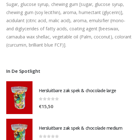
Sugar, glucose syrup, chewing gum [sugar, glucose syrup,
chewing gum (soy lecithin), aroma, humectant (glycerin)],
acidulant (citric acid, malic acid), aroma, emulsifier (mono-
and diglycerides of fatty acids, coating agent [beeswax,
carnauba wax shellac, vegetable oil (Palm, coconut), colorant
(curcumin, brilliant blue FCF)].
In De Spotlight
Hersluitbare zak spek & chocolade large
0
out of 5
€
15,50
Hersluitbare zak spek & chocolade medium