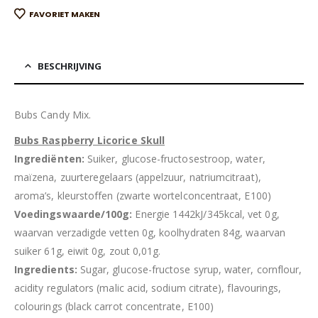
FAVORIET MAKEN
BESCHRIJVING
Bubs Candy Mix.
Bubs Raspberry Licorice Skull
Ingrediënten:
Suiker, glucose-fructosestroop, water,
maïzena, zuurteregelaars (appelzuur, natriumcitraat),
aroma’s, kleurstoffen (zwarte wortelconcentraat, E100)
Voedingswaarde/100g:
Energie 1442kJ/345kcal, vet 0g,
waarvan verzadigde vetten 0g, koolhydraten 84g, waarvan
suiker 61g, eiwit 0g, zout 0,01g.
Ingredients:
Sugar, glucose-fructose syrup, water, cornflour,
acidity regulators (malic acid, sodium citrate), flavourings,
colourings (black carrot concentrate, E100)