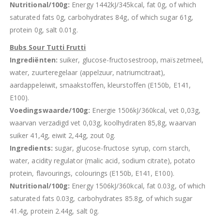
Nutritional/100g:
Energy 1442kJ/345kcal, fat 0g, of which
saturated fats 0g, carbohydrates 84g, of which sugar 61g,
protein 0g, salt 0.01g.
Bubs Sour Tutti Frutti
Ingrediënten:
suiker, glucose-fructosestroop, maïszetmeel,
water, zuurteregelaar (appelzuur, natriumcitraat),
aardappeleiwit, smaakstoffen, kleurstoffen (E150b, E141,
E100).
Voedingswaarde/100g:
Energie 1506kJ/360kcal, vet 0,03g,
waarvan verzadigd vet 0,03g, koolhydraten 85,8g, waarvan
suiker 41,4g, eiwit 2,44g, zout 0g.
Ingredients:
sugar, glucose-fructose syrup, corn starch,
water, acidity regulator (malic acid, sodium citrate), potato
protein, flavourings, colourings (E150b, E141, E100).
Nutritional/100g:
Energy 1506kJ/360kcal, fat 0.03g, of which
saturated fats 0.03g, carbohydrates 85.8g, of which sugar
41.4g, protein 2.44g, salt 0g.