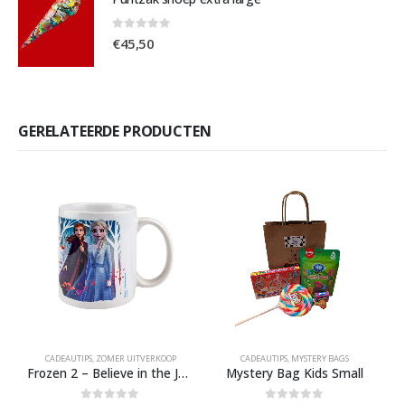
0
out of 5
€
45,50
GERELATEERDE PRODUCTEN
CADEAUTIPS
,
ZOMER UITVERKOOP
CADEAUTIPS
,
MYSTERY BAGS
C
Frozen 2 – Believe in the Journey Mug
Mystery Bag Kids Small