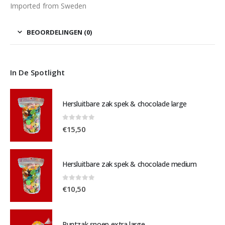
Imported from Sweden
BEOORDELINGEN (0)
In De Spotlight
Hersluitbare zak spek & chocolade large
0
out of 5
€
15,50
Hersluitbare zak spek & chocolade medium
0
out of 5
€
10,50
Puntzak snoep extra large