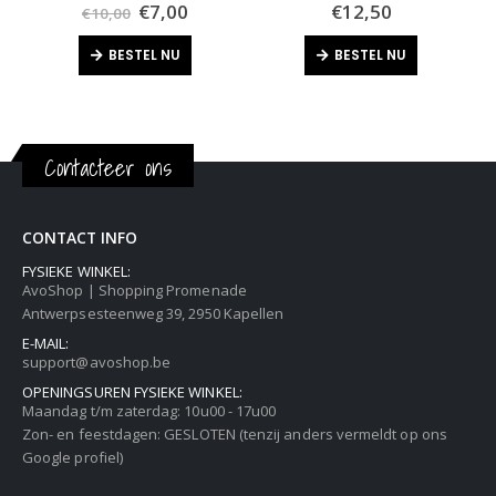
Oorspronkelijke
Huidige
0
out of 5
0
out of 5
€
7,00
€
12,50
€
10,00
prijs
prijs
was:
is:
BESTEL NU
BESTEL NU
€10,00.
€7,00.
Contacteer ons
CONTACT INFO
FYSIEKE WINKEL:
AvoShop | Shopping Promenade
Antwerpsesteenweg 39, 2950 Kapellen
E-MAIL:
support@avoshop.be
OPENINGSUREN FYSIEKE WINKEL:
Maandag t/m zaterdag: 10u00 - 17u00
Zon- en feestdagen: GESLOTEN (tenzij anders vermeldt op ons
Google profiel)