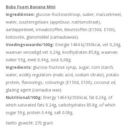
Bubs Foam Banana Mini
Ingrediënten:
glucose-fructosestroop, suiker, maïszetmeel,
water, zuurteregelaars (appelzuur, natriumcitraat),
aardappeleiwit, smaakstoffen, kleurstoffen (E150d, E100),
kokosolie, glansmiddel (carnaubawas).
Voedingswaarde/100g:
Energie 1464 kJ/350kcal, vet 0,24g,
waarvan verzadigd vet 0,24g, koolhydraten 85,8g, waarvan
suiker 59g, eiwit 0,44g, zout 0,08g.
Ingredients:
glucose-fructose syrup, sugar, corn starch,
water, acidity regulators (malic acid, sodium citrate), potato
protein, flavourings, colourings (E150d, E100), coconut oil,
glazing agent (carnauba wax).
Nutritional/100g:
Energy 1464 kJ/350kcal, fat 0.24g, of
which saturated fats 0.24g, carbohydrates 85.8g, of which
sugar 59g, protein 0.44g, salt 0.08g.
Netto gewicht: 270 gram