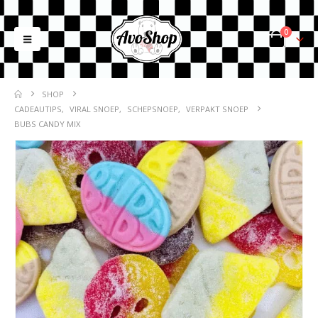
0
SHOP
CADEAUTIPS
,
VIRAL SNOEP
,
SCHEPSNOEP
,
VERPAKT SNOEP
BUBS CANDY MIX