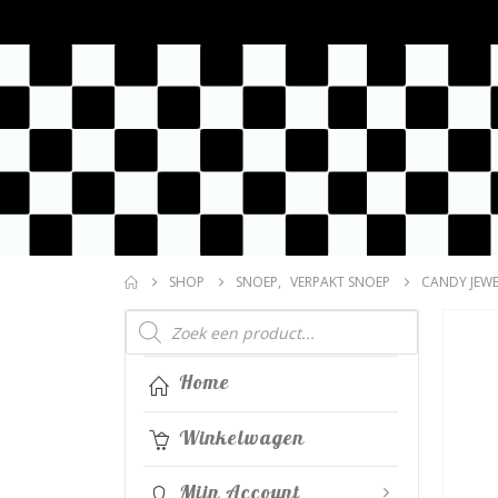
SHOP
SNOEP
,
VERPAKT SNOEP
CANDY JEWE
Producten
zoeken
Home
Winkelwagen
Mijn Account