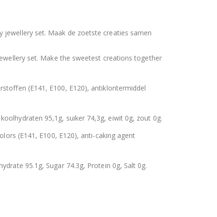
 jewellery set. Maak de zoetste creaties samen
jewellery set. Make the sweetest creations together
rstoffen (E141, E100, E120), antiklontermiddel
 koolhydraten 95,1g, suiker 74,3g, eiwit 0g, zout 0g.
colors (E141, E100, E120), anti-caking agent
ydrate 95.1g, Sugar 74.3g, Protein 0g, Salt 0g.
uitbare zak spek & chocolade large
Hersluitbare zak spek & chocolade large
0
out of 5
€
15,50