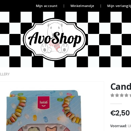
Mijn account
Winkelmandje
Mijn verlangli
LLERY
Cand
0
out of 5
€
2,50
Voorraad:
U