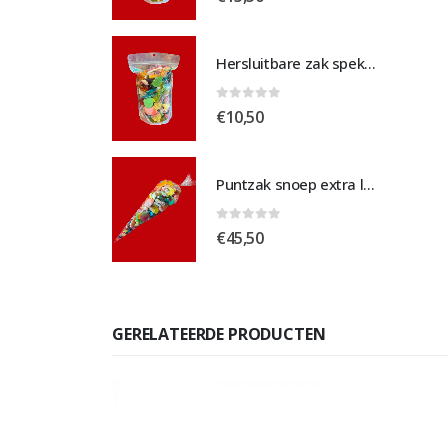
Hersluitbare zak spek & chocolade medium
Hersluitbare zak spek & chocolade medium
 5
0
out of 5
€
10,50
Puntzak snoep extra large
Puntzak snoep extra large
 5
0
out of 5
€
45,50
GERELATEERDE PRODUCTEN