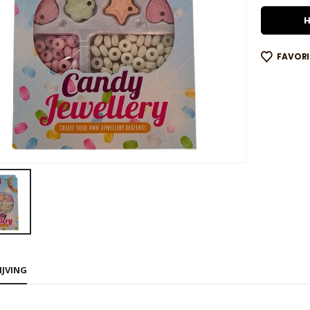
H
FAVOR
IJVING