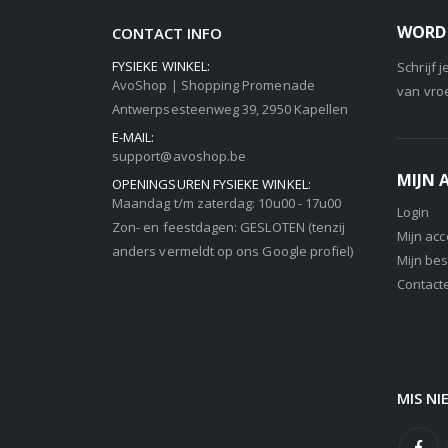
WORD 
CONTACT INFO
FYSIEKE WINKEL:
Schrijf 
AvoShop | Shopping Promenade
van vro
Antwerpsesteenweg 39, 2950 Kapellen
E-MAIL:
support@avoshop.be
MIJN
OPENINGSUREN FYSIEKE WINKEL:
Maandag t/m zaterdag: 10u00 - 17u00
Login
Zon- en feestdagen: GESLOTEN (tenzij
Mijn ac
anders vermeldt op ons Google profiel)
Mijn bes
Contact
MIS NI