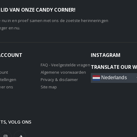
LID VAN ONZE CANDY CORNER!
je nu in en proef samen met ons de zoetste herinneringen
eger en nu.
 ACCOUNT
INSTAGRAM
FAQ - Veelgestelde vragen
TRANSLATE OUR W
count
Algemene voorwaarden
Nederlands
tellingen
Privacy & disclaimer
eer ons
Site map
ETS, VOLG ONS