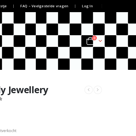
jstje
FAQ – Veelgestelde vragen
Log In
0
y Jewellery
itverkocht