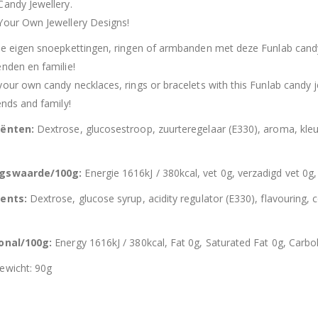
Candy Jewellery.
Your Own Jewellery Designs!
je eigen snoepkettingen, ringen of armbanden met deze Funlab candy
enden en familie!
your own candy necklaces, rings or bracelets with this Funlab candy 
ends and family!
iënten:
Dextrose, glucosestroop, zuurteregelaar (E330), aroma, kleu
.
gswaarde/100g:
Energie 1616kJ / 380kcal, vet 0g, verzadigd vet 0g,
ients:
Dextrose, glucose syrup, acidity regulator (E330), flavouring, 
.
ional/100g:
Energy 1616kJ / 380kcal, Fat 0g, Saturated Fat 0g, Carboh
ewicht: 90g
Hersluitbare zak spek & chocolade large
Hersl
0
out of 5
0
out of 5
€
15,50
€
15,50