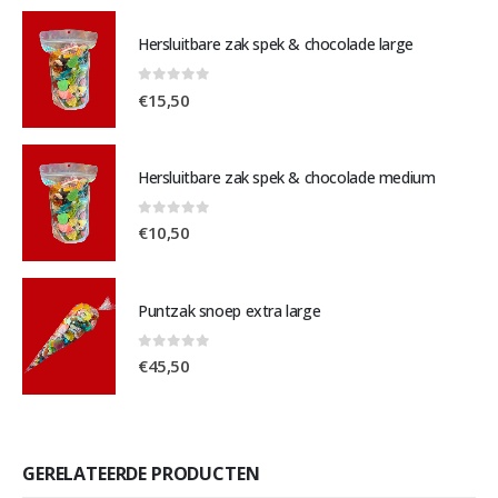
Hersluitbare zak spek & chocolade large
0
out of 5
€
15,50
Hersluitbare zak spek & chocolade medium
0
out of 5
€
10,50
Puntzak snoep extra large
0
out of 5
€
45,50
GERELATEERDE PRODUCTEN