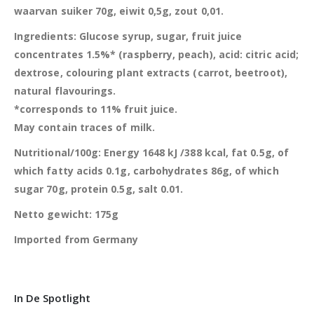
waarvan suiker 70g, eiwit 0,5g, zout 0,01.
Ingredients: Glucose syrup, sugar, fruit juice
concentrates 1.5%* (raspberry, peach), acid: citric acid;
dextrose, colouring plant extracts (carrot, beetroot),
natural flavourings.
*corresponds to 11% fruit juice.
May contain traces of milk.
Nutritional/100g: Energy 1648 kJ /388 kcal, fat 0.5g, of
which fatty acids 0.1g, carbohydrates 86g, of which
sugar 70g, protein 0.5g, salt 0.01.
Netto gewicht: 175g
Imported from Germany
In De Spotlight