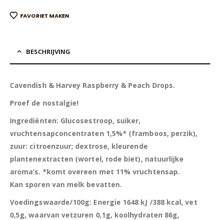
FAVORIET MAKEN
BESCHRIJVING
Cavendish & Harvey Raspberry & Peach Drops.
Proef de nostalgie!
Ingrediënten: Glucosestroop, suiker,
vruchtensapconcentraten 1,5%* (framboos, perzik),
zuur: citroenzuur; dextrose, kleurende
plantenextracten (wortel, rode biet), natuurlijke
aroma’s. *komt overeen met 11% vruchtensap.
Kan sporen van melk bevatten.
Voedingswaarde/100g: Energie 1648 kJ /388 kcal, vet
0,5g, waarvan vetzuren 0,1g, koolhydraten 86g,