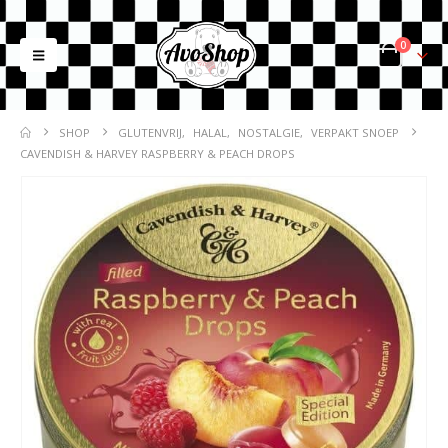
0
SHOP
GLUTENVRIJ
,
HALAL
,
NOSTALGIE
,
VERPAKT SNOEP
CAVENDISH & HARVEY RASPBERRY & PEACH DROPS